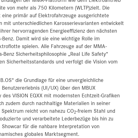
 Grundlagen der MMA-Plattform wie dem Elektroantrieb
ite von mehr als 750 Kilometern (WLTP)zielt. Die
 eine primär auf Elektrofahrzeuge ausgerichtete
en mit unterschiedlichen Karosserievarianten entwickelt
 ihrer hervorragenden Energieeffizienz den nächsten
s-Benz. Damit wird sie eine wichtige Rolle im
troflotte spielen. Alle Fahrzeuge auf der MMA-
-Benz Sicherheitsphilosophie „Real Life Safety“
en Sicherheitsstandards und verfolgt die Vision vom
B.OS“ die Grundlage für eine unvergleichliche
s Benutzererlebnis (UI/UX) über den MBUX
y des VISION EQXX mit modernsten Echtzeit-Grafiken
ch zudem durch nachhaltige Materialien in seiner
 Spektrum reicht von nahezu CO
-freiem Stahl und
2
oduzierte und verarbeitete Lederbezüge bis hin zu
 Showcar für die nahbare Interpretation von
ynamisches globales Marktsegment.