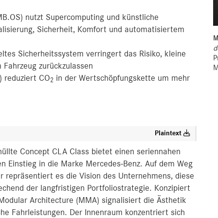
B.OS) nutzt Supercomputing und künstliche
alisierung, Sicherheit, Komfort und automatisiertem
M
d
ltes Sicherheitssystem verringert das Risiko, kleine
P
m Fahrzeug zurückzulassen
M
 reduziert CO
in der Wertschöpfungskette um mehr
2
Plaintext
hüllte Concept CLA Class bietet einen seriennahen
 den Einstieg in die Marke Mercedes-Benz. Auf dem Weg
ter repräsentiert es die Vision des Unternehmens, diese
hend der langfristigen Portfoliostrategie. Konzipiert
dular Architecture (MMA) signalisiert die Ästhetik
he Fahrleistungen. Der Innenraum konzentriert sich