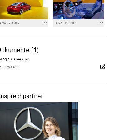
4 961 x 3 307
4 961 x 3 307
Dokumente (1)
oncept CLA IAA 2023
df
|
253,4 KB
Ansprechpartner