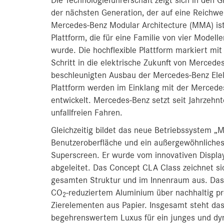
Die Technologieführerschaft zeigt sich in den
der nächsten Generation, der auf eine Reichwe
Mercedes-Benz Modular Architecture (MMA) ist
Plattform, die für eine Familie von vier Modell
wurde. Die hochflexible Plattform markiert mit
Schritt in die elektrische Zukunft von Mercede
beschleunigten Ausbau der Mercedes-Benz Elek
Plattform werden im Einklang mit der Mercedes
entwickelt. Mercedes-Benz setzt seit Jahrzehnt
unfallfreien Fahren.
Gleichzeitig bildet das neue Betriebssystem „M
Benutzeroberfläche und ein außergewöhnliche
Superscreen. Er wurde vom innovativen Displa
abgeleitet. Das Concept CLA Class zeichnet si
gesamten Struktur und im Innenraum aus. Das
CO
-reduziertem Aluminium über nachhaltig pr
2
Zierelementen aus Papier. Insgesamt steht das
begehrenswertem Luxus für ein junges und d