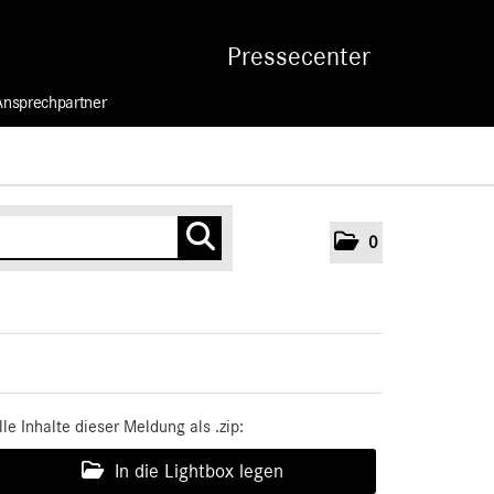
Pressecenter
Ansprechpartner
0
lle Inhalte dieser Meldung als .zip:
In die Lightbox legen