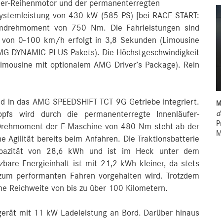
nder-Reihenmotor und der permanenterregten
ystemleistung von 430 kW (585 PS) [bei RACE START:
drehmoment von 750 Nm. Die Fahrleistungen sind
 von 0-100 km/h erfolgt in 3,8 Sekunden (Limousine
AMG DYNAMIC PLUS Pakets). Die Höchstgeschwindigkeit
Limousine mit optionalem AMG Driver’s Package). Rein
d in das AMG SPEEDSHIFT TCT 9G Getriebe integriert.
M
d
opfs wird durch die permanenterregte Innenläufer-
P
 Drehmoment der E-Maschine von 480 Nm steht ab der
M
 Agilität bereits beim Anfahren. Die Traktionsbatterie
apazität von 28,6 kWh und ist im Heck unter dem
tzbare Energieinhalt ist mit 21,2 kWh kleiner, da stets
 zum performanten Fahren vorgehalten wird. Trotzdem
che Reichweite von bis zu über 100 Kilometern.
gerät mit 11 kW Ladeleistung an Bord. Darüber hinaus