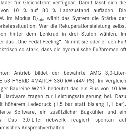
ader für Gleichstrom verfügbar. Damit lässt sich die
n von 10 % auf 80 % Ladezustand aufladen. Die
kW. Im Modus D
wählt das System die Stärke der
Auto
rkehrssituation. Wer die Rekuperationsleistung selbst
pen hinter dem Lenkrad in drei Stufen wählen. Im
er das „One Pedal Feeling“: Nimmt sie oder er den Fuß
ktrisch so stark, dass die hydraulische Fußbremse oft
enten Antrieb bildet der bewährte AMG 3,0-Liter-
im E 53 HYBRID 4MATIC+ 330 kW (449 PS). Im Vergleich
änger-Baureihe W213 bedeutet das ein Plus von 10 kW
 Hardware tragen zur Leistungssteigerung bei. Dazu
it höherem Ladedruck (1,5 bar statt bislang 1,1 bar).
rte Software, ein zusätzlicher Bugkühler und ein
: Das 3,0-Liter-Triebwerk reagiert spontan auf
amisches Ansprechverhalten.