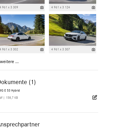
4 961 x 3 309
4 961 x 3 124
4 961 x 3 302
4 961 x 3 307
weitere ...
Dokumente (1)
MG E 53 Hybrid
df
|
158,7 KB
Ansprechpartner