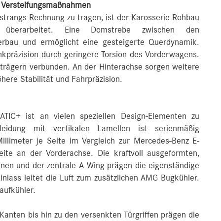
en Versteifungsmaßnahmen
trangs Rechnung zu tragen, ist der Karosserie-Rohbau
n überarbeitet. Eine Domstrebe zwischen den
erbau und ermöglicht eine gesteigerte Querdynamik.
kpräzision durch geringere Torsion des Vorderwagens.
strägern verbunden. An der Hinterachse sorgen weitere
ere Stabilität und Fahrpräzision.
C+ ist an vielen speziellen Design-Elementen zu
leidung mit vertikalen Lamellen ist serienmäßig
 Millimeter je Seite im Vergleich zur Mercedes-Benz E-
ite an der Vorderachse. Die kraftvoll ausgeformten,
innen und der zentrale A-Wing prägen die eigenständige
nlass leitet die Luft zum zusätzlichen AMG Bugkühler.
aufkühler.
Kanten bis hin zu den versenkten Türgriffen prägen die