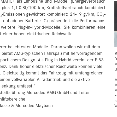
ATIC+ als Limousine und T-Modell (Energieverbrauch
plus 1,1-0,8l/100 km, Kraftstoffverbrauch kombiniert
O₂-Emissionen gewichtet kombiniert: 24-19 g/km, CO₂-
i entladener Batterie: G) präsentiert die Performance-
eitere Plug-in-Hybrid-Modelle. Sie kombinieren eine
einer hohen elektrischen Reichweite.
serer beliebtesten Modelle. Daran wollen wir mit dem
 bietet AMG-typischen Fahrspaß mit hervorragendem
M
D
ortlichem Design. Als Plug-in-Hybrid vereint der E 53
M
enz. Dank hoher elektrischer Reichweite können viele
U
en. Gleichzeitig kommt das Fahrzeug mit umfangreicher
inen vollvariablen Allradantrieb und die aktive
M
M
slenkung umfasst.“
M
eschäftsführung Mercedes-AMG GmbH und Leiter
E
häftsbereiche
b
lasse & Mercedes-Maybach
W