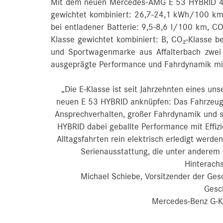
Mit dem neuen Mercedes-AMG E 53 HYBRID 4M
gewichtet kombiniert: 26,7-24,1 kWh/100 km 
bei entladener Batterie: 9,5-8,6 l/100 km, C
Klasse gewichtet kombiniert: B, CO₂-Klasse be
und Sportwagenmarke aus Affalterbach zwei w
ausgeprägte Performance und Fahrdynamik mit 
„Die E-Klasse ist seit Jahrzehnten eines un
neuen E 53 HYBRID anknüpfen: Das Fahrzeug
Ansprechverhalten, großer Fahrdynamik und sp
HYBRID dabei geballte Performance mit Effizi
Alltagsfahrten rein elektrisch erledigt werd
Serienausstattung, die unter anderem e
Hinterach
Michael Schiebe, Vorsitzender der G
Gesc
Mercedes-Benz G-K