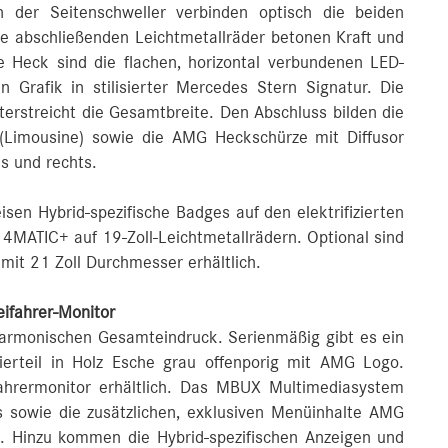
en der Seitenschweller verbinden optisch die beiden
ie abschließenden Leichtmetallräder betonen Kraft und
le Heck sind die flachen, horizontal verbundenen LED-
 Grafik in stilisierter Mercedes Stern Signatur. Die
erstreicht die Gesamtbreite. Den Abschluss bilden die
(Limousine) sowie die AMG Heckschürze mit Diffusor
s und rechts.
en Hybrid-spezifische Badges auf den elektrifizierten
 4MATIC+ auf 19-Zoll-Leichtmetallrädern. Optional sind
mit 21 Zoll Durchmesser erhältlich.
eifahrer-Monitor
harmonischen Gesamteindruck. Serienmäßig gibt es ein
ierteil in Holz Esche grau offenporig mit AMG Logo.
ahrermonitor erhältlich. Das MBUX Multimediasystem
s sowie die zusätzlichen, exklusiven Menüinhalte AMG
 Hinzu kommen die Hybrid-spezifischen Anzeigen und