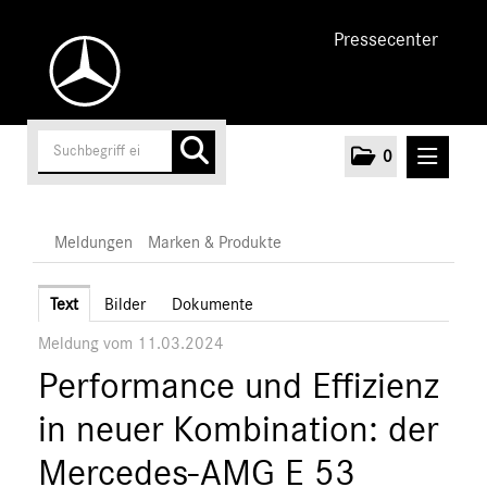
Pressecenter
0
MELDUNGEN
Meldungen
Marken & Produkte
Unternehmen
Text
Bilder
Dokumente
Meldung vom 11.03.2024
Cars
Performance und Effizienz
Vans
Marken & Produkte
in neuer Kombination: der
MEDIA
Mercedes-AMG E 53