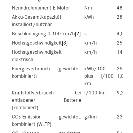
Nenndrehmoment E-Motor
Nm
480
Akku-Gesamtkapazität
kWh
28,6/2
installiert/nutzbar
Beschleunigung 0-100 km/h
[2]
s
4,0/3,
Höchstgeschwindigkeit
[3]
km/h
250/2
Höchstgeschwindigkeit
km/h
140
elektrisch
Energieverbrauch (gewichtet,
kWh/100
25,9-2
kombiniert)
plus l/100
1,0-0,8
km
Kraftstoffverbrauch bei
l/100 km
9,2-8,6
entladener Batterie
(kombiniert)
CO
-Emission gewichtet,
g/km
23-19
2
kombiniert (WLTP)