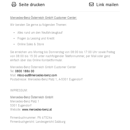
Seite drucken
Link mailen
Mercedes-Benz Österreich GmbH Customer Center:
Wir beraten Sie gerne zu folgenden Themen:
Alles rund um den Neufahrzeugkauf
Fragen zu Leasing und Kredit
Online Sales & Store
Sie erreichen uns Montag bis Donnerstag von 08:00 bis 17:00 Uhr sowie Freitag
von 08:00 bis 15:30 unter nachfolgender Telefonnummer, per Mail oder ganz
einfach über das Online Kontaktformular.
Mercedes-Benz Österreich GmbH Customer Center
Tel:
0800 1886 00
Mail:
mbcc-aut@mercedes-benz.com
Postadresse: Mercedes-Benz Platz 1, A-5301 Eugendorf
IMPRESSUM:
Mercedes-Benz Österreich GmbH
Mercedes-Benz Platz 1
5301 Eugendorf
Website:
www.mercedes-benz.at
Firmenbuchnummer: FN 67524a
Firmenbuchgericht: Landesgericht Salzburg