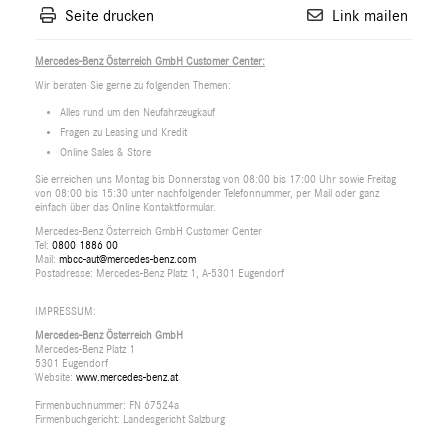
Seite drucken
Link mailen
Mercedes-Benz Österreich GmbH Customer Center:
Wir beraten Sie gerne zu folgenden Themen:
Alles rund um den Neufahrzeugkauf
Fragen zu Leasing und Kredit
Online Sales & Store
Sie erreichen uns Montag bis Donnerstag von 08:00 bis 17:00 Uhr sowie Freitag
von 08:00 bis 15:30 unter nachfolgender Telefonnummer, per Mail oder ganz
einfach über das Online Kontaktformular.
Mercedes-Benz Österreich GmbH Customer Center
Tel:
0800 1886 00
Mail:
mbcc-aut@mercedes-benz.com
Postadresse: Mercedes-Benz Platz 1, A-5301 Eugendorf
IMPRESSUM:
Mercedes-Benz Österreich GmbH
Mercedes-Benz Platz 1
5301 Eugendorf
Website:
www.mercedes-benz.at
Firmenbuchnummer: FN 67524a
Firmenbuchgericht: Landesgericht Salzburg