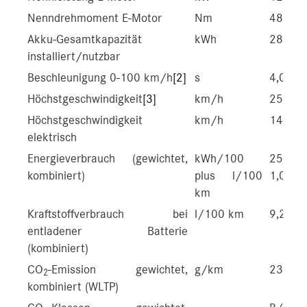
Nenndrehmoment E-Motor
Nm
480
Akku-Gesamtkapazität
kWh
28,6/2
installiert/nutzbar
Beschleunigung 0-100 km/h
[2]
s
4,0/3,
Höchstgeschwindigkeit
[3]
km/h
250/2
Höchstgeschwindigkeit
km/h
140
elektrisch
Energieverbrauch (gewichtet,
kWh/100
25,9-2
kombiniert)
plus l/100
1,0-0,8
km
Kraftstoffverbrauch bei
l/100 km
9,2-8,6
entladener Batterie
(kombiniert)
CO
-Emission gewichtet,
g/km
23-19
2
kombiniert (WLTP)