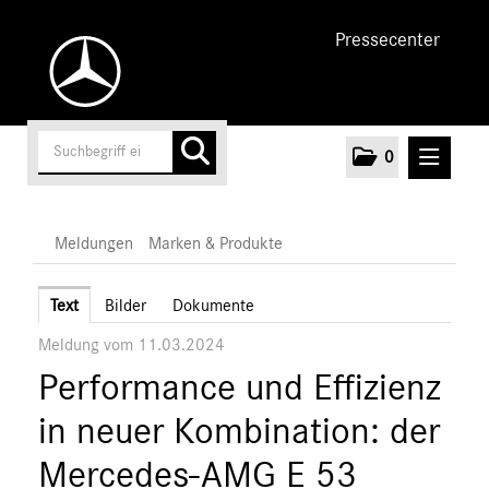
Pressecenter
0
MELDUNGEN
Meldungen
Marken & Produkte
Unternehmen
Text
Bilder
Dokumente
Meldung vom 11.03.2024
Cars
Performance und Effizienz
Vans
Marken & Produkte
in neuer Kombination: der
MEDIA
Mercedes-AMG E 53