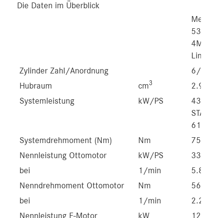
Die Daten im Überblick
Merce
53 
4MATI
Limous
Zylinder Zahl/Anordnung
6/R
3
Hubraum
cm
2.999
Systemleistung
kW/PS
430/58
START
[
612)
Systemdrehmoment (Nm)
Nm
750
Nennleistung Ottomotor
kW/PS
330/4
bei
1/min
5.800-
Nenndrehmoment Ottomotor
Nm
560
bei
1/min
2.200-
Nennleistung E-Motor
kW
120