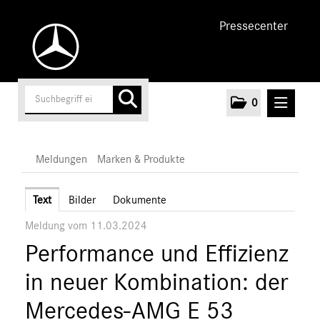
Pressecenter
0
MELDUNGEN
Meldungen
Marken & Produkte
Unternehmen
Text
Bilder
Dokumente
Meldung vom 11.03.2024
Cars
Performance und Effizienz
Vans
Marken & Produkte
in neuer Kombination: der
MEDIA
Mercedes-AMG E 53