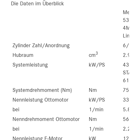
Die Daten im Überblick
Merce
53 
4MATI
Limous
Zylinder Zahl/Anordnung
6/R
3
Hubraum
cm
2.999
Systemleistung
kW/PS
430/58
START
[
612)
Systemdrehmoment (Nm)
Nm
750
Nennleistung Ottomotor
kW/PS
330/4
bei
1/min
5.800-
Nenndrehmoment Ottomotor
Nm
560
bei
1/min
2.200-
Nennleistung E-Motor
kW
120