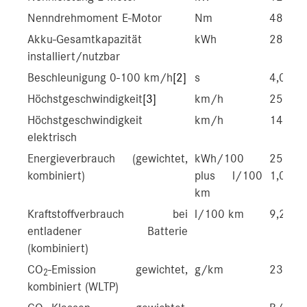
Nenndrehmoment E-Motor
Nm
480
Akku-Gesamtkapazität
kWh
28,6/2
installiert/nutzbar
Beschleunigung 0-100 km/h
[2]
s
4,0/3,
Höchstgeschwindigkeit
[3]
km/h
250/2
Höchstgeschwindigkeit
km/h
140
elektrisch
Energieverbrauch (gewichtet,
kWh/100
25,9-2
kombiniert)
plus l/100
1,0-0,8
km
Kraftstoffverbrauch bei
l/100 km
9,2-8,6
entladener Batterie
(kombiniert)
CO
-Emission gewichtet,
g/km
23-19
2
kombiniert (WLTP)