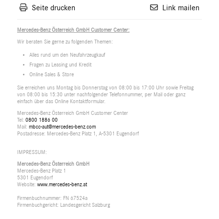
Seite drucken
Link mailen
Mercedes-Benz Österreich GmbH Customer Center:
Wir beraten Sie gerne zu folgenden Themen:
Alles rund um den Neufahrzeugkauf
Fragen zu Leasing und Kredit
Online Sales & Store
Sie erreichen uns Montag bis Donnerstag von 08:00 bis 17:00 Uhr sowie Freitag
von 08:00 bis 15:30 unter nachfolgender Telefonnummer, per Mail oder ganz
einfach über das Online Kontaktformular.
Mercedes-Benz Österreich GmbH Customer Center
Tel:
0800 1886 00
Mail:
mbcc-aut@mercedes-benz.com
Postadresse: Mercedes-Benz Platz 1, A-5301 Eugendorf
IMPRESSUM:
Mercedes-Benz Österreich GmbH
Mercedes-Benz Platz 1
5301 Eugendorf
Website:
www.mercedes-benz.at
Firmenbuchnummer: FN 67524a
Firmenbuchgericht: Landesgericht Salzburg