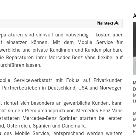
Plaintext
paraturen sind sinnvoll und notwendig – kosten aber
ht einsetzen können. Mit dem Mobile Service für
werbliche und private Kundinnen und Kunden planbare
e Reparaturen ihrer Mercedes-Benz Vans flexibel auf
urchführen lassen.
bile Servicewerkstatt mit Fokus auf Privatkunden
M
en Partnerbetrieben in Deutschland, USA und Norwegen
D
M
U
t richtet sich besonders an gewerbliche Kunden, kann
reicht so den Premiumanspruch von Mercedes‑Benz Vans
M
statteten Mercedes-Benz Sprinter starten bei ersten
M
M
nd, Österreich, Spanien und Dänemark.
E
u des Mobile Service, entsprechend werden weitere