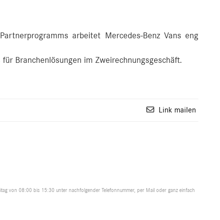
r-Partnerprogramms arbeitet Mercedes-Benz Vans eng
s für Branchenlösungen im Zweirechnungsgeschäft.
Link mailen
tag von 08:00 bis 15:30 unter nachfolgender Telefonnummer, per Mail oder ganz einfach