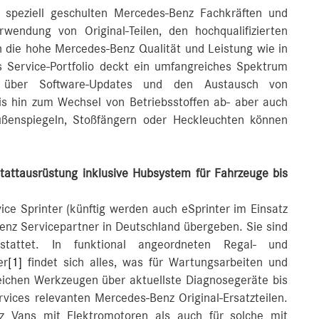
 speziell geschulten Mercedes‑Benz Fachkräften und
wendung von Original-Teilen, den hochqualifizierten
h die hohe Mercedes-Benz Qualität und Leistung wie in
as Service-Portfolio deckt ein umfangreiches Spektrum
 über Software-Updates und den Austausch von
bis hin zum Wechsel von Betriebsstoffen ab- aber auch
ußenspiegeln, Stoßfängern oder Heckleuchten können
tattausrüstung inklusive Hubsystem für Fahrzeuge bis
ice Sprinter (künftig werden auch eSprinter im Einsatz
enz Servicepartner in Deutschland übergeben. Sie sind
stattet. In funktional angeordneten Regal- und
er
[1]
findet sich alles, was für Wartungsarbeiten und
reichen Werkzeugen über aktuellste Diagnosegeräte bis
rvices relevanten Mercedes-Benz Original-Ersatzteilen.
z Vans mit Elektromotoren als auch für solche mit