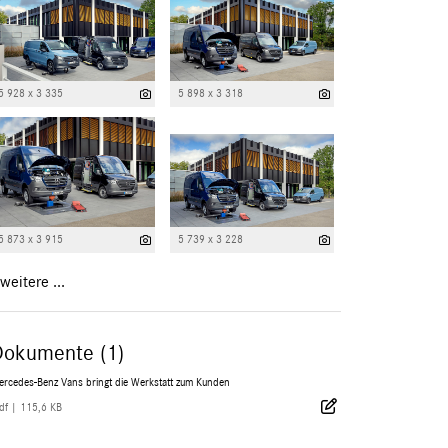
5 928 x 3 335
5 898 x 3 318
5 873 x 3 915
5 739 x 3 228
weitere ...
Dokumente (1)
ercedes-Benz Vans bringt die Werkstatt zum Kunden
df
|
115,6 KB