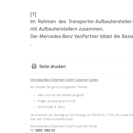
[1]
Im Rahmen des Transporter-Aufbauherstelle
mit Aufbauherstellern zusammen.
Der Mercedes-Benz VanPartner bildet die Basi
.
Seite drucken
Mercedes-Benz Österreich GmbH Customer Center:
Wir beraten Sie gerne zu folgenden Themen:
Alles rund um den Neufahrzeugkauf
Fragen zu Leasing und Kredit
Online Sales & Store
Sie erreichen uns Montag bis Donnerstag von 08:00 bis 17:00 Uhr sowie Frei
über das Online Kontaktformular.
Mercedes-Benz Österreich GmbH Customer Center
Tel:
0800 1886 00