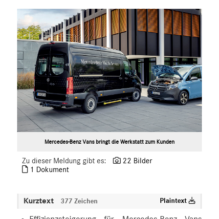
Marco Polo
X-Klasse
Sprinter
eVito
EQV
V-Klasse
VLE
EQ
Marken & Produkte
MEDIA
Mercedes-Benz Vans bringt die Werkstatt zum Kunden
ÜBER UNS
Zu dieser Meldung gibt es:
22 Bilder
1 Dokument
ANSPRECHPARTNER
Kurztext
Plaintext
377 Zeichen