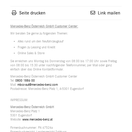
Seite drucken
Link mailen
Mercedes-Benz Österreich GmbH Customer Center:
Wir beraten Sie gerne zu folgenden Themen:
Alles rund um den Neufahrzeugkauf
Fragen zu Leasing und Kredit
Online Sales & Store
Sie erreichen uns Montag bis Donnerstag von 08:00 bis 17:00 Uhr sowie Freitag
von 08:00 bis 15:30 unter nachfolgender Telefonnummer, per Mail oder ganz
einfach über das Online Kontaktformular.
Mercedes-Benz Österreich GmbH Customer Center
Tel:
0800 1886 00
Mail:
mbcc-aut@mercedes-benz.com
Postadresse: Mercedes-Benz Platz 1, A-5301 Eugendorf
IMPRESSUM:
Mercedes-Benz Österreich GmbH
Mercedes-Benz Platz 1
5301 Eugendorf
Website:
www.mercedes-benz.at
Firmenbuchnummer: FN 67524a
Firmenbuchgericht: Landesgericht Salzburg