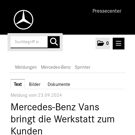
Pressecenter
0
MELDUNGEN
Meldungen
Mercedes-Benz
Sprinter
Unternehmen
Text
Bilder
Dokumente
Meldung vom 23.09.2024
Cars
Mercedes-Benz Vans
Vans
Mercedes-Benz
bringt die Werkstatt zum
Citan
Kunden
Vito