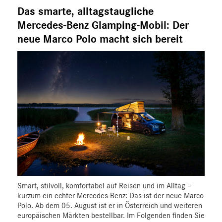
Marco Polo
Das smarte, alltagstaugliche
X-Klasse
Mercedes-Benz Glamping-Mobil: Der
Sprinter
neue Marco Polo macht sich bereit
eVito
EQV
V-Klasse
VLE
EQ
Marken & Produkte
MEDIA
ÜBER UNS
ANSPRECHPARTNER
Smart, stilvoll, komfortabel auf Reisen und im Alltag –
kurzum ein echter Mercedes-Benz: Das ist der neue Marco
Polo. Ab dem 05. August ist er in Österreich und weiteren
europäischen Märkten bestellbar. Im Folgenden finden Sie