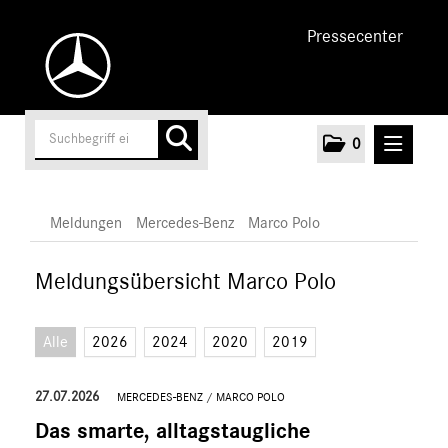
Pressecenter
0
MELDUNGEN
Meldungen
Mercedes-Benz
Marco Polo
Unternehmen
Meldungsübersicht Marco Polo
Cars
Alle
2026
2024
2020
2019
Vans
Mercedes-Benz
27.07.2026
MERCEDES-BENZ
/
MARCO POLO
Citan
Das smarte, alltagstaugliche
Vito