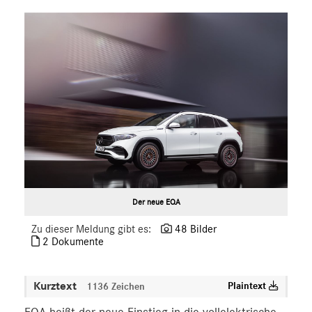
smart
G-Klasse
Vans
Marken & Produkte
MEDIA
ÜBER UNS
ANSPRECHPARTNER
Der neue EQA
Zu dieser Meldung gibt es:
48 Bilder
2 Dokumente
Kurztext
Plaintext
1136 Zeichen