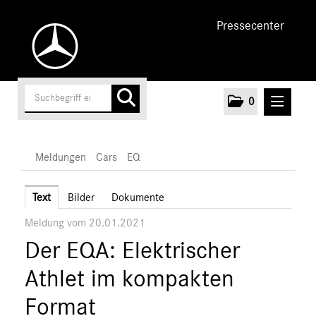
Pressecenter
0
MELDUNGEN
Meldungen
Cars
EQ
Unternehmen
Text
Bilder
Dokumente
Meldung vom 20.01.2021
Cars
Der EQA: Elektrischer
AMG
EQ
Athlet im kompakten
Maybach
Format
Mercedes-Benz