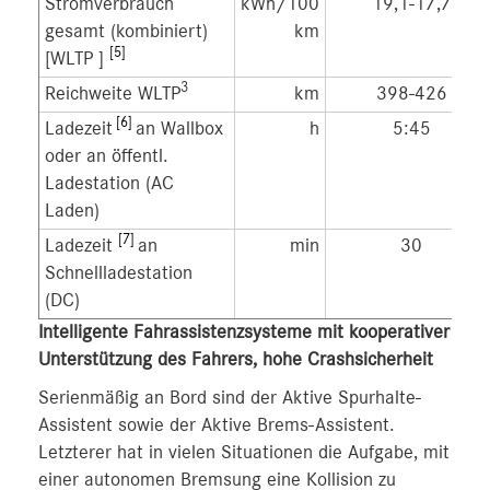
Stromverbrauch
kWh/100
19,1-17,7
gesamt (kombiniert)
km
[5]
[WLTP
]
3
Reichweite WLTP
km
398-426
[6]
Ladezeit
an Wallbox
h
5:45
oder an öffentl.
Ladestation (AC
Laden)
[7]
Ladezeit
an
min
30
Schnellladestation
(DC)
Intelligente Fahrassistenzsysteme mit kooperativer
Unterstützung des Fahrers, hohe Crashsicherheit
Serienmäßig an Bord sind der Aktive Spurhalte-
Assistent sowie der Aktive Brems-Assistent.
Letzterer hat in vielen Situationen die Aufgabe, mit
einer autonomen Bremsung eine Kollision zu