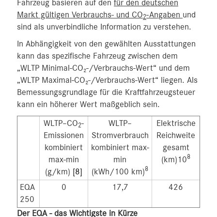
Fahrzeug basieren auf den
für den deutschen
Markt gültigen Verbrauchs- und CO
-Angaben
und
2
sind als unverbindliche Information zu verstehen.
In Abhängigkeit von den gewählten Ausstattungen
kann das spezifische Fahrzeug zwischen dem
„WLTP Minimal-CO₂-/Verbrauchs-Wert“ und dem
„WLTP Maximal-CO₂-/Verbrauchs-Wert“ liegen. Als
Bemessungsgrundlage für die Kraftfahrzeugsteuer
kann ein höherer Wert maßgeblich sein.
WLTP–CO
-
WLTP–
Elektrische
2
Emissionen
Stromverbrauch
Reichweite
kombiniert
kombiniert max-
gesamt
8
max-min
min
(km)10
8
(g/km)
[8]
(kWh/100 km)
EQA
0
17,7
426
250
Der EQA
- das Wichtigste in Kürze