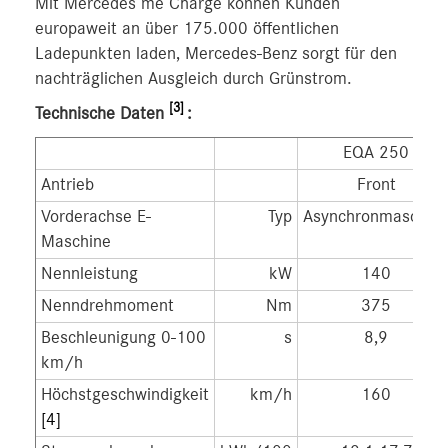
Mit Mercedes me Charge können Kunden
europaweit an über 175.000 öffentlichen
Ladepunkten laden, Mercedes-Benz sorgt für den
nachträglichen Ausgleich durch Grünstrom.
[3]
Technische Daten
:
EQA 250
Antrieb
Front
Vorderachse E-
Typ
Asynchronmaschin
Maschine
Nennleistung
kW
140
Nenndrehmoment
Nm
375
Beschleunigung 0-100
s
8,9
km/h
Höchstgeschwindigkeit
km/h
160
[4]