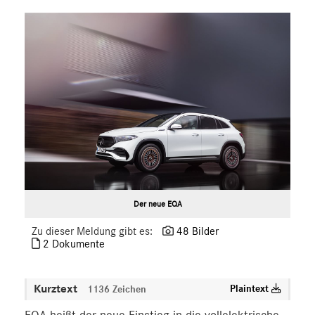
smart
G-Klasse
Vans
Marken & Produkte
MEDIA
ÜBER UNS
ANSPRECHPARTNER
Der neue EQA
Zu dieser Meldung gibt es:
48 Bilder
2 Dokumente
Kurztext
Plaintext
1136 Zeichen