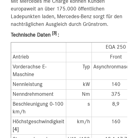
Mit Mercedes me Charge können Kunden
europaweit an über 175.000 öffentlichen
Ladepunkten laden, Mercedes-Benz sorgt für den
nachträglichen Ausgleich durch Grünstrom.
[3]
Technische Daten
:
EQA 250
Antrieb
Front
Vorderachse E-
Typ
Asynchronmaschin
Maschine
Nennleistung
kW
140
Nenndrehmoment
Nm
375
Beschleunigung 0-100
s
8,9
km/h
Höchstgeschwindigkeit
km/h
160
[4]