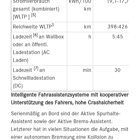
Stromverbrauch
kWh/100
19,1-17,7
gesamt (kombiniert)
km
[5]
[WLTP
]
3
Reichweite WLTP
km
398-426
[6]
Ladezeit
an Wallbox
h
5:45
oder an öffentl.
Ladestation (AC
Laden)
[7]
Ladezeit
an
min
30
Schnellladestation
(DC)
Intelligente Fahrassistenzsysteme mit kooperativer
Unterstützung des Fahrers, hohe Crashsicherheit
Serienmäßig an Bord sind der Aktive Spurhalte-
Assistent sowie der Aktive Brems-Assistent.
Letzterer hat in vielen Situationen die Aufgabe, mit
einer autonomen Bremsung eine Kollision zu