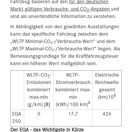
Fahrzeug basieren auf den
für den deutschen
Markt gültigen Verbrauchs- und CO
-Angaben
und
2
sind als unverbindliche Information zu verstehen.
In Abhängigkeit von den gewählten Ausstattungen
kann das spezifische Fahrzeug zwischen dem
„WLTP Minimal-CO₂-/Verbrauchs-Wert“ und dem
„WLTP Maximal-CO₂-/Verbrauchs-Wert“ liegen. Als
Bemessungsgrundlage für die Kraftfahrzeugsteuer
kann ein höherer Wert maßgeblich sein.
WLTP–CO
-
WLTP–
Elektrische
2
Emissionen
Stromverbrauch
Reichweite
kombiniert
kombiniert max-
gesamt
8
max-min
min
(km)10
8
(g/km)
[8]
(kWh/100 km)
EQA
0
17,7
426
250
Der EQA
- das Wichtigste in Kürze