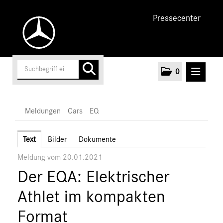
Pressecenter
0
MELDUNGEN
Meldungen
Cars
EQ
Unternehmen
Text
Bilder
Dokumente
Meldung vom 20.01.2021
Cars
Der EQA: Elektrischer
AMG
EQ
Athlet im kompakten
Maybach
Format
Mercedes-Benz