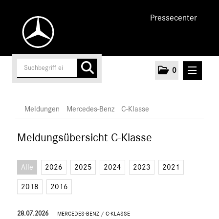
Pressecenter
0
MELDUNGEN
Meldungen
Mercedes-Benz
C-Klasse
Unternehmen
Meldungsübersicht C-Klasse
Cars
Alle
2026
2025
2024
2023
2021
AMG
EQ
2018
2016
Maybach
28.07.2026
Mercedes-Benz
MERCEDES-BENZ
/
C-KLASSE