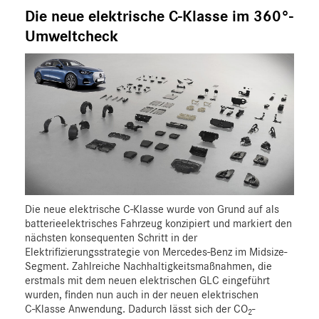
A-Klasse
Die neue elektrische C-Klasse im 360°-
B-Klasse
Umweltcheck
C-Klasse
E-Klasse
E-Klasse T-Modell
CLA
CLS
G-Klasse
GLA
GLC
Die neue elektrische C‑Klasse wurde von Grund auf als
S-Klasse
batterieelektrisches Fahrzeug konzipiert und markiert den
SLC
nächsten konsequenten Schritt in der
Elektrifizierungsstrategie von Mercedes‑Benz im Midsize-
SL
Segment. Zahlreiche Nachhaltigkeitsmaßnahmen, die
GLS
erstmals mit dem neuen elektrischen GLC eingeführt
GLB
wurden, finden nun auch in der neuen elektrischen
C‑Klasse Anwendung. Dadurch lässt sich der CO
-
GLE
2