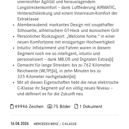
unerreichter Agilität und herausragendem
Langstreckenkomfort – dank Luftfederung AIRMATIC,
Hinterachslenkung und einem Innenraum-Komfort der
Extraklasse
Atemberaubend: markantes Design mit coupéhafter
Silhouette, athletischem GT-Heck und ikonischem Grill
Persönlicher Rückzugsort: „Welcome home.“ in einer
neuen Komfortzone mit einzigartiger Hochwertigkeit
Intuitiv: Infotainment und Fahren waren in diesem
Segment noch nie so intelligent, intuitiv und
personalisiert – dank MB.OS und Digitalen Extras
[i]
Gemacht für lange Strecken: bis zu 762 Kilometer
Reichweite (WLTP)
[ii]
, in zehn Minuten bis zu
325 Kilometer nachgeladen
[iii]
Mit all diesen Eigenschaften hebt die neue elektrische
C‑Klasse ihr Segment auf ein völlig neues Niveau –
und definiert es für die Zukunft neu
49946 Zeichen
75 Bilder
1 Dokument
16.04.2026
MERCEDES-BENZ
/
C-KLASSE