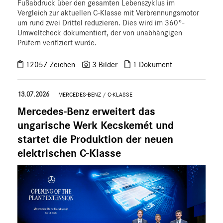
Fußabdruck über den gesamten Lebenszyklus im
V-Klasse
Vergleich zur aktuellen C‑Klasse mit Verbrennungsmotor
um rund zwei Drittel reduzieren. Dies wird im 360°-
smart
Umweltcheck dokumentiert, der von unabhängigen
G-Klasse
Prüfern verifiziert wurde.
Vans
12057 Zeichen
3 Bilder
1 Dokument
Marken & Produkte
MEDIA
13.07.2026
MERCEDES-BENZ
/
C-KLASSE
ÜBER UNS
Mercedes-Benz erweitert das
ungarische Werk Kecskemét und
ANSPRECHPARTNER
startet die Produktion der neuen
elektrischen C-Klasse