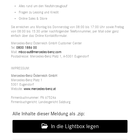
Alles rund um den Neufahrzeugkauf
Fragen zu Leasing und Kredit
Online Sales & Store
Sie erreichen uns Montag bis Donnerstag von 08:00 bis 17:00 Uhr sowie Freitag
von 08:00 bis 15:30 unter nachfolgender Telefonnummer, per Mail oder ganz
einfach über das Online Kontaktformular.
Mercedes-Benz Österreich GmbH Customer Center
Tel:
0800 1886 00
Mail:
mbcc-aut@mercedes-benz.com
Postadresse: Mercedes-Benz Platz 1, A-5301 Eugendorf
IMPRESSUM:
Mercedes-Benz Österreich GmbH
Mercedes-Benz Platz 1
5301 Eugendorf
Website:
www.mercedes-benz.at
Firmenbuchnummer: FN 67524a
Firmenbuchgericht: Landesgericht Salzburg
Alle Inhalte dieser Meldung als .zip:
In die Lightbox legen