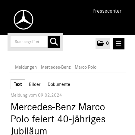
Pressecenter
0
MELDUNGEN
Meldungen
Mercedes-Benz
Marco Polo
Unternehmen
Text
Bilder
Dokumente
Meldung vom 09.02.2024
Cars
Mercedes-Benz Marco
Vans
Mercedes-Benz
Polo feiert 40-jähriges
Citan
Jubiläum
Vito