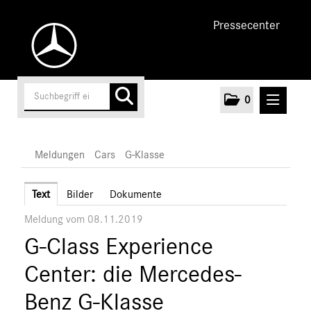
Pressecenter
0
MELDUNGEN
Meldungen
Cars
G-Klasse
Unternehmen
Text
Bilder
Dokumente
Meldung vom 08.11.2019
Cars
G-Class Experience
AMG
EQ
Center: die Mercedes-
Maybach
Benz G-Klasse
Mercedes-Benz