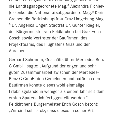
Zu den Ehrengästen der Eröffnung gehörten u.a.
a
die Landtagsabgeordnete Mag.
Alexandra Pichler-
a
Jessenko, die Nationalratsabgeordnete Mag.
Karin
Greiner, die Bezirkshauptfrau Graz Umgebung Mag.
a
Dr. Angelika Unger, Stadtrat Dr. Günter Riegler,
der Bürgermeister von Feldkirchen bei Graz Erich
Gosch sowie Vertreter der Baufirmen, des
Projektteams, des Flughafens Graz und der
Anrainer.
Gerhard Schramm, Geschäftsführer Mercedes-Benz
G GmbH, sagte: „Aufgrund der engen und sehr
guten Zusammenarbeit zwischen der Mercedes-
Benz G GmbH, den Gemeinden und natürlich den
Baufirmen konnte dieses wohl einmalige
Erlebnisgelände in weniger als einem Jahr seit dem
ersten Spatenstich fertiggestellt werden.“
Feldkirchens Bürgermeister Erich Gosch betont:
„Wir sind sehr stolz, dass dieses in seiner Art