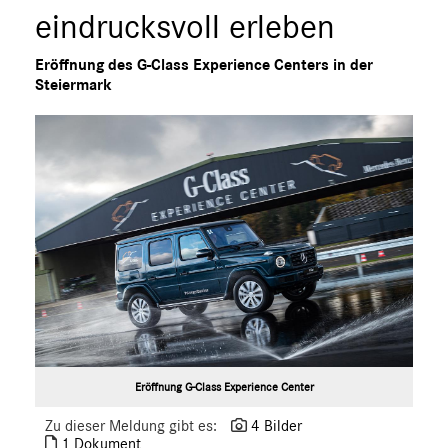
eindrucksvoll erleben
smart
G-Klasse
Eröffnung des G-Class Experience Centers in der
Vans
Steiermark
Marken & Produkte
MEDIA
ÜBER UNS
ANSPRECHPARTNER
Eröffnung G-Class Experience Center
Zu dieser Meldung gibt es:
4 Bilder
1 Dokument