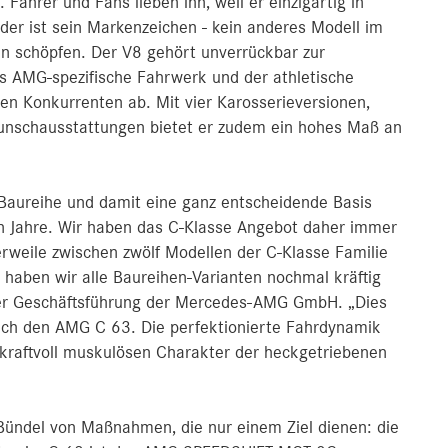
ahrer und Fans lieben ihn, weil er einzigartig in
der ist sein Markenzeichen ‑ kein anderes Modell im
n schöpfen. Der V8 gehört unverrückbar zur
s AMG-spezifische Fahrwerk und der athletische
en Konkurrenten ab. Mit vier Karosserieversionen,
unschausstattungen bietet er zudem ein hohes Maß an
 Baureihe und damit eine ganz entscheidende Basis
 Jahre. Wir haben das C-Klasse Angebot daher immer
weile zwischen zwölf Modellen der C-Klasse Familie
haben wir alle Baureihen-Varianten nochmal kräftig
 der Geschäftsführung der Mercedes-AMG GmbH. „Dies
rlich den AMG C 63. Die perfektionierte Fahrdynamik
 kraftvoll muskulösen Charakter der heckgetriebenen
ündel von Maßnahmen, die nur einem Ziel dienen: die