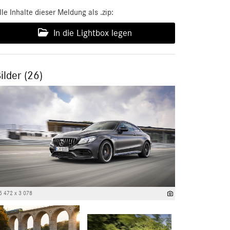
lle Inhalte dieser Meldung als .zip:
In die Lightbox legen
ilder (26)
5 472 x 3 078