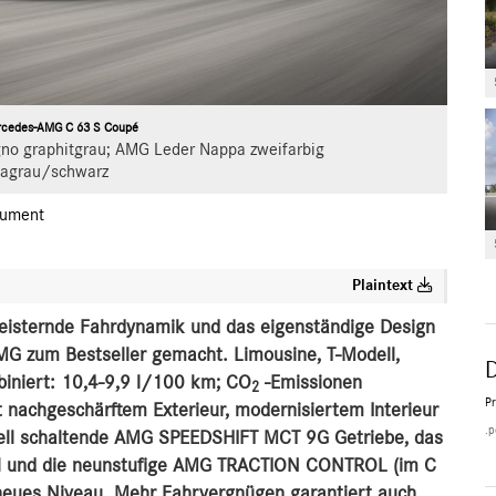
rcedes-AMG C 63 S Coupé
no graphitgrau; AMG Leder Nappa zweifarbig
agrau/schwarz
ument
Plaintext
geisternde Fahrdynamik und das eigenständige Design
G zum Bestseller gemacht. Limousine, T-Modell,
biniert: 10,4-9,9 l/100 km; CO
-Emissionen
2
P
t nachgeschärftem Exterieur, modernisiertem Interieur
.p
ell schaltende
AMG SPEEDSHIFT MCT 9G Getriebe, das
zial und die neunstufige AMG TRACTION CONTROL (im C
neues Niveau. Mehr Fahrvergnügen garantiert auch