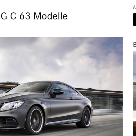
A
G C 63 Modelle
B