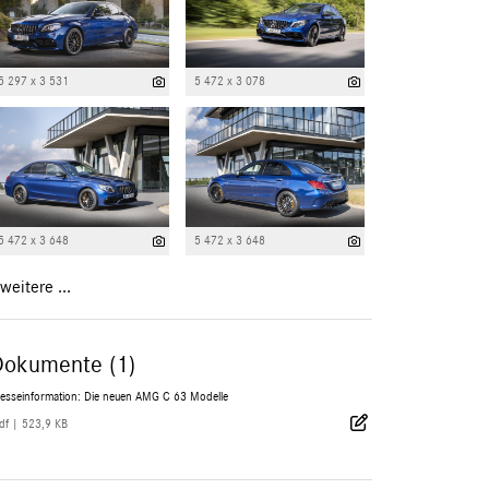
5 297 x 3 531
5 472 x 3 078
5 472 x 3 648
5 472 x 3 648
weitere ...
Dokumente (1)
resseinformation: Die neuen AMG C 63 Modelle
df
|
523,9 KB