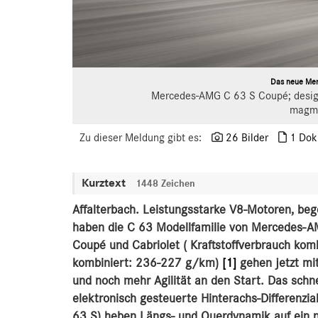
Das neue Me
Mercedes-AMG C 63 S Coupé; desig
magm
Zu dieser Meldung gibt es:
26 Bilder
1 Dok
Kurztext
1448 Zeichen
Affalterbach. Leistungsstarke V8-Motoren, be
haben die C 63 Modellfamilie von Mercedes-AM
Coupé und Cabriolet (
Kraftstoffverbrauch kom
kombiniert: 236-227 g/km)
[1]
gehen jetzt mi
und noch mehr Agilität an den Start. Das schn
elektronisch gesteuerte Hinterachs-Differen
63 S) heben Längs- und Querdynamik auf ein 