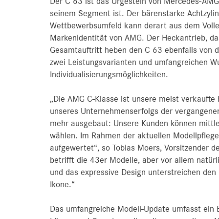
Der C 63 ist das Urgestein von Mercedes-AMG. F
seinem Segment ist. Der bärenstarke Achtzylin
Wettbewerbsumfeld kann derart aus dem Volle
Markenidentität von AMG. Der Heckantrieb, da
Gesamtauftritt heben den C 63 ebenfalls von d
zwei Leistungsvarianten und umfangreichen W
Individualisierungsmöglichkeiten.
„Die AMG C-Klasse ist unsere meist verkaufte
unseres Unternehmenserfolgs der vergangenen
mehr ausgebaut: Unsere Kunden können mittler
wählen. Im Rahmen der aktuellen Modellpflege 
aufgewertet“, so Tobias Moers, Vorsitzender
betrifft die 43er Modelle, aber vor allem natü
und das expressive Design unterstreichen den
Ikone.“
Das umfangreiche Modell-Update umfasst ein B