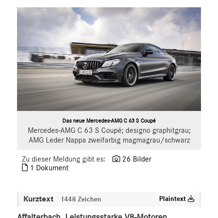
S-Klasse
SL
SLC
GLC
GLE
GT R
GT C
GT 4-Türer Coupé
CLA
Das neue Mercedes-AMG C 63 S Coupé
Mercedes-AMG C 63 S Coupé; designo graphitgrau;
EQ
AMG Leder Nappa zweifarbig magmagrau/schwarz
Maybach
Mercedes-Benz
Zu dieser Meldung gibt es:
26 Bilder
1 Dokument
smart
G-Klasse
Kurztext
Plaintext
1448 Zeichen
Vans
Affalterbach. Leistungsstarke V8-Motoren,
Marken & Produkte