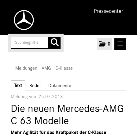
Pressecenter
0
MELDUNGEN
Meldungen
AMG
C-Klasse
Unternehmen
Text
Bilder
Dokumente
Meldung vom 25.07.2018
Cars
Die neuen Mercedes-AMG
AMG
A-Klasse
C 63 Modelle
C-Klasse
Mehr Agilität für das Kraftpaket der C-Klasse
E-Klasse