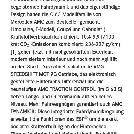
begeisternde Fahrdynamik und das eigenständige
MEDIA
Design haben die C 63 Modellfamilie von
Mercedes-AMG zum Bestseller gemacht.
ÜBER UNS
Limousine, T-Modell, Coupé und Cabriolet (
ANSPRECHPARTNER
Kraftstoffverbrauch kombiniert: 10,4-9,9 l/100
km; CO
-Emissionen kombiniert: 236-227 g/km)
2
[1]
gehen jetzt mit nachgeschärftem Exterieur,
modernisiertem Interieur und noch mehr Agilität
an den Start. Das schnell schaltende
AMG
SPEEDSHIFT MCT 9G Getriebe, das elektronisch
gesteuerte Hinterachs-Differenzial und die
neunstufige AMG TRACTION CONTROL (im C 63 S)
heben Längs- und Querdynamik auf ein neues
Niveau. Mehr Fahrvergnügen garantiert auch AMG
DYNAMICS: Diese integrierte Fahrdynamikregelung
®
erweitert die Funktionen des ESP
um die exakt
dosierte Kraftverteilung an der Hinterachse