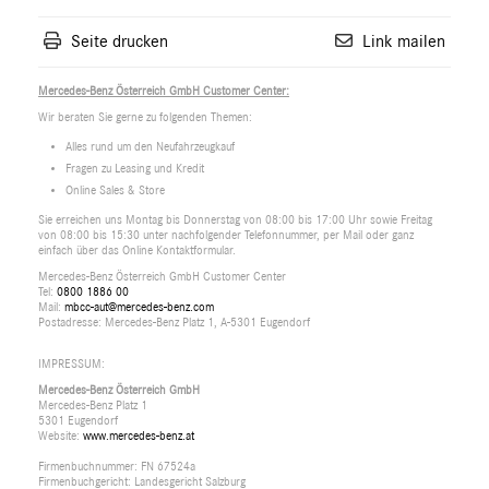
Seite drucken
Link mailen
Mercedes-Benz Österreich GmbH Customer Center:
Wir beraten Sie gerne zu folgenden Themen:
Alles rund um den Neufahrzeugkauf
Fragen zu Leasing und Kredit
Online Sales & Store
Sie erreichen uns Montag bis Donnerstag von 08:00 bis 17:00 Uhr sowie Freitag
von 08:00 bis 15:30 unter nachfolgender Telefonnummer, per Mail oder ganz
einfach über das Online Kontaktformular.
Mercedes-Benz Österreich GmbH Customer Center
Tel:
0800 1886 00
Mail:
mbcc-aut@mercedes-benz.com
Postadresse: Mercedes-Benz Platz 1, A-5301 Eugendorf
IMPRESSUM:
Mercedes-Benz Österreich GmbH
Mercedes-Benz Platz 1
5301 Eugendorf
Website:
www.mercedes-benz.at
Firmenbuchnummer: FN 67524a
Firmenbuchgericht: Landesgericht Salzburg