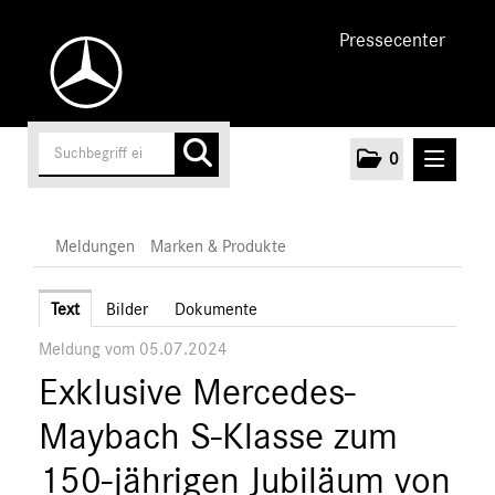
Pressecenter
0
MELDUNGEN
Meldungen
Marken & Produkte
Unternehmen
Text
Bilder
Dokumente
Meldung vom 05.07.2024
Cars
Exklusive Mercedes-
Vans
Marken & Produkte
Maybach S-Klasse zum
MEDIA
150-jährigen Jubiläum von