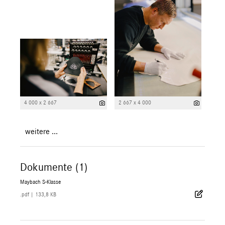
4 000 x 2 667
2 667 x 4 000
weitere ...
Dokumente (1)
Maybach S-Klasse
.pdf
|
133,8 KB