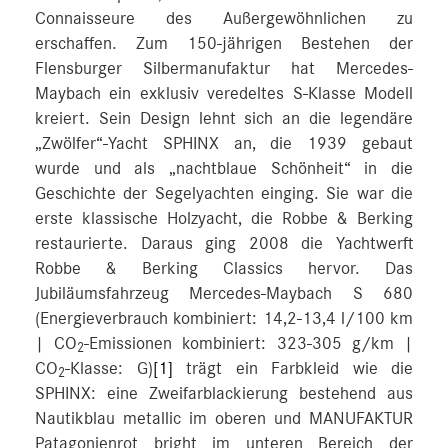
Connaisseure des Außergewöhnlichen zu
erschaffen. Zum 150-jährigen Bestehen der
Flensburger Silbermanufaktur hat Mercedes-
Maybach ein exklusiv veredeltes S-Klasse Modell
kreiert. Sein Design lehnt sich an die legendäre
„Zwölfer“-Yacht SPHINX an, die 1939 gebaut
wurde und als „nachtblaue Schönheit“ in die
Geschichte der Segelyachten einging. Sie war die
erste klassische Holzyacht, die Robbe & Berking
restaurierte. Daraus ging 2008 die Yachtwerft
Robbe & Berking Classics hervor. Das
Jubiläumsfahrzeug Mercedes-Maybach S 680
(Energieverbrauch kombiniert: 14,2-13,4 l/100 km
| CO
-Emissionen kombiniert: 323-305 g/km |
2
CO
-Klasse: G)
[1]
trägt ein Farbkleid wie die
2
SPHINX: eine Zweifarblackierung bestehend aus
Nautikblau metallic im oberen und MANUFAKTUR
Patagonienrot bright im unteren Bereich der