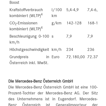
Boost
Kraftstoffverbrauch
l/100
5,4-4,9
7,4-6,7
4
kombiniert (WLTP)
km
CO
-Emissionen
g/km
142-128
168-152
2
4
kombiniert (WLTP)
Beschleunigung 0-100
s
7,9
7,9
km/h
Höchstgeschwindigkeit
km/h
234
236
Grundpreis in
Euro
72.180,00
72.370,00
Österreich inkl. MwSt.
Die Mercedes-Benz Österreich GmbH
Die Mercedes-Benz Österreich GmbH ist eine 100-
Prozent-Tochter der Mercedes-Benz AG. Der Sitz
des Unternehmens ist in Eugendorf. Mercedes-
Benz Österreich ist Generalimporteur der