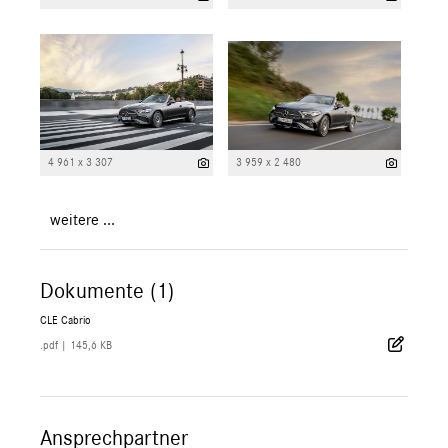
4 961 x 3 307
3 959 x 2 480
weitere ...
Dokumente (1)
CLE Cabrio
.pdf
|
145,6 KB
Ansprechpartner