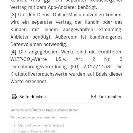
können, wird ggf. ein separater kundeneigener
Vertrag mit dem App-Anbieter benötigt.
[3]
Um den Dienst Online-Music nutzen zu können,
wird ein separater Vertrag der Kundin oder des
Kunden mit einem ausgewählten Streaming-
Anbieter benötigt. Außerdem ist kundeneigenes
Datenvolumen notwendig.
[4]
Die angegebenen Werte sind die ermittelten
WLTP-CO₂-Werte i.S.v. Art. 2 Nr. 3
Durchführungsverordnung (EU) 2017/1153. Die
Kraftstoffverbrauchswerte wurden auf Basis dieser
Werte errechnet.
Seite drucken
Link mailen
Mercedes-Benz Österreich GmbH Customer Center:
Wir beraten Sie gerne zu folgenden Themen:
Alles rund um den Neufahrzeugkauf
Fragen zu Leasing und Kredit