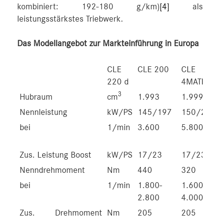
kombiniert: 192‑180 g/km)
[4]
als
leistungsstärkstes Triebwerk.
Das Modellangebot zur Markteinführung in Europa
CLE
CLE 200
CLE 200
220 d
4MATIC
3
Hubraum
cm
1.993
1.999
Nennleistung
kW/PS
145/197
150/204
bei
1/min
3.600
5.800
Zus. Leistung Boost
kW/PS
17/23
17/23
Nenndrehmoment
Nm
440
320
bei
1/min
1.800-
1.600-
2.800
4.000
Zus. Drehmoment
Nm
205
205