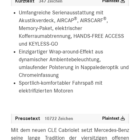
Kurztext
Plaintext
347 Zeichen
Umfangreiche Serienausstattung mit
®
®
Akustikverdeck, AIRCAP
, AIRSCARF
,
Memory-Paket, elektrischer
Kofferraumabtrennung, HANDS-FREE ACCESS
und KEYLESS-GO
Einzigartiger Wrap-around-Effekt aus
dynamischer Ambientebeleuchtung,
umlaufender Polsterung in Nappalederoptik und
Chromeinfassung
Sportlich-komfortabler Fahrspaß mit
elektrifizierten Motoren
Pressetext
Plaintext
10722 Zeichen
Mit dem neuen CLE Cabriolet setzt Mercedes-Benz
seine lange Tradition der viersitzigen offenen