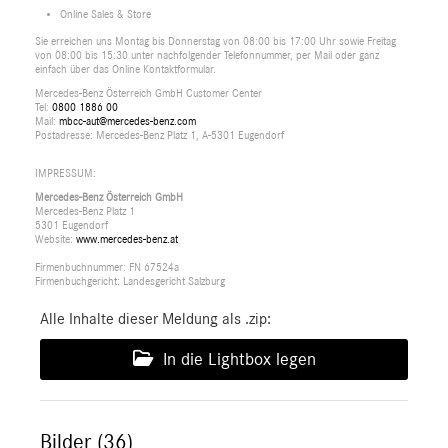
Online Sales & Store
Sie erreichen uns Montag bis Donnerstag von 08:00 bis 17:00 Uhr sowie Freitag
von 08:00 bis 15:30 unter nachfolgender Telefonnummer, per Mail oder ganz
einfach über das Online Kontaktformular.
Mercedes-Benz Österreich GmbH Customer Center
Tel:
0800 1886 00
Mail:
mbcc-aut@mercedes-benz.com
Postadresse: Mercedes-Benz Platz 1, A-5301 Eugendorf
IMPRESSUM:
Mercedes-Benz Österreich GmbH
Mercedes-Benz Platz 1
5301 Eugendorf
Website:
www.mercedes-benz.at
Firmenbuchnummer: FN 67524a
Firmenbuchgericht: Landesgericht Salzburg
Alle Inhalte dieser Meldung als .zip:
In die Lightbox legen
Bilder (36)