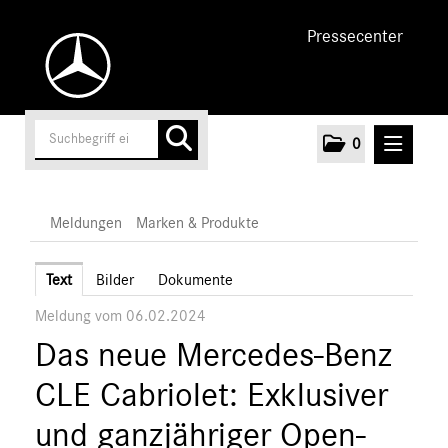
Pressecenter
0
MELDUNGEN
Meldungen
Marken & Produkte
Unternehmen
Text
Bilder
Dokumente
Meldung vom 06.02.2024
Cars
Das neue Mercedes-Benz
Vans
Marken & Produkte
CLE Cabriolet: Exklusiver
MEDIA
und ganzjähriger Open-