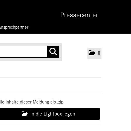
Pressecenter
Ansprechpartner
0
lle Inhalte dieser Meldung als .zip:
In die Lightbox legen