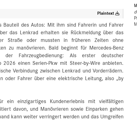
M
d
Plaintext
P
M
s Bauteil des Autos: Mit ihm sind Fahrerin und Fahrer
Über das Lenkrad erhalten sie Rückmeldung über das
der Straße oder mussten in früheren Zeiten ohne
cken zu manövrieren. Bald beginnt für Mercedes‑Benz
der Fahrzeugbedienung: Als erster deutscher
b 2026 einen Serien-Pkw mit Steer-by-Wire anbieten.
nische Verbindung zwischen Lenkrad und Vorderrädern.
 oder Fahrer über eine elektrische Leitung, also „by
r ein einzigartiges Kundenerlebnis mit vielfältigen
fitiert davon, und Manövrieren sowie Einparken gehen
fwand kann weiter verringert werden und das Umgreifen