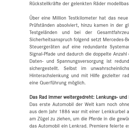
Rückstellkräfte der gelenkten Räder modellbas
Über eine Million Testkilometer hat das neu
Prüfständen absolviert, hinzu kamen in der 
Testgeländen und bei der Gesamtfahrzeu
Sicherheitsanspruch folgend setzt Mercedes-B
Steuergeräten auf eine redundante Systemar
Signal-Pfade und dadurch die doppelte Anzahl d
Daten- und Spannungsversorgung ist redunda
sichergestellt. Selbst im unwahrscheinlic
Hinterachslenkung und mit Hilfe gezielter ra
eine Querführung möglich.
Das Rad immer weitergedreht: Lenkungs- und 
Das erste Automobil der Welt kam noch ohn
aus dem Jahr 1886 war mit einer Lenkkurbel 
am Zügel zu ziehen, um die Pferde in die gewün
das Automobil ein Lenkrad. Premiere feierte e