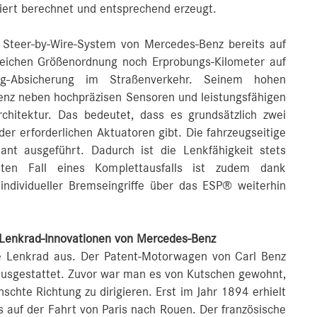
iert berechnet und entsprechend erzeugt.
e Steer-by-Wire-System von Mercedes-Benz bereits auf
gleichen Größenordnung noch Erprobungs-Kilometer auf
g-Absicherung im Straßenverkehr. Seinem hohen
enz neben hochpräzisen Sensoren und leistungsfähigen
chitektur. Das bedeutet, dass es grundsätzlich zwei
er erforderlichen Aktuatoren gibt. Die fahrzeugseitige
nt ausgeführt. Dadurch ist die Lenkfähigkeit stets
hsten Fall eines Komplettausfalls ist zudem dank
dindividueller Bremseingriffe über das ESP® weiterhin
Lenkrad-Innovationen von Mercedes-Benz
e Lenkrad aus. Der Patent-Motorwagen von Carl Benz
ausgestattet. Zuvor war man es von Kutschen gewohnt,
schte Richtung zu dirigieren. Erst im Jahr 1894 erhielt
s auf der Fahrt von Paris nach Rouen. Der französische