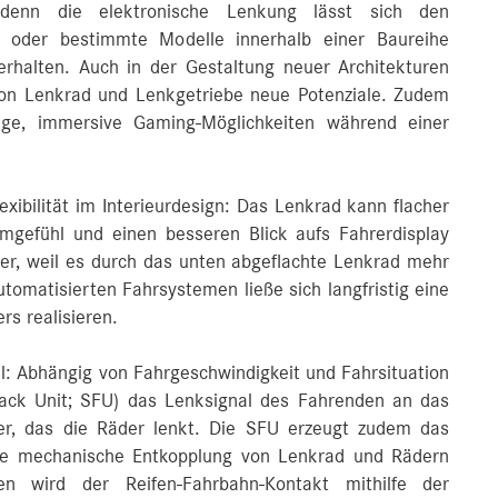
ß, denn die elektronische Lenkung lässt sich den
 oder bestimmte Modelle innerhalb einer Baureihe
erhalten. Auch in der Gestaltung neuer Architekturen
 von Lenkrad und Lenkgetriebe neue Potenziale. Zudem
tige, immersive Gaming-Möglichkeiten während einer
xibilität im Interieurdesign: Das Lenkrad kann flacher
mgefühl und einen besseren Blick aufs Fahrerdisplay
hter, weil es durch das unten abgeflachte Lenkrad mehr
utomatisierten Fahrsystemen ließe sich langfristig eine
rs realisieren.
l: Abhängig von Fahrgeschwindigkeit und Fahrsituation
back Unit; SFU) das Lenksignal des Fahrenden an das
ter, das die Räder lenkt. Die SFU erzeugt zudem das
die mechanische Entkopplung von Lenkrad und Rädern
sen wird der Reifen-Fahrbahn-Kontakt mithilfe der