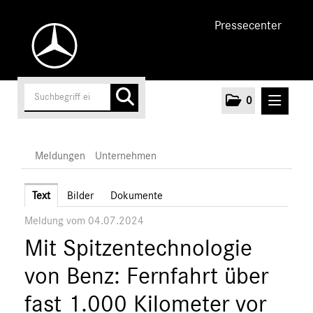
Pressecenter
0
MELDUNGEN
Meldungen
Unternehmen
Unternehmen
Text
Bilder
Dokumente
Meldung vom 04.07.2024
Marken & Produkte
Mit Spitzentechnologie
MEDIA
von Benz: Fernfahrt über
ÜBER UNS
fast 1.000 Kilometer vor
ANSPRECHPARTNER