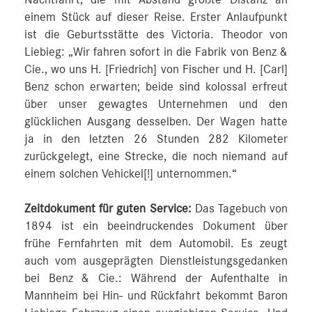
Nachtfahrt, die mit Abstand größte Distanz an
einem Stück auf dieser Reise. Erster Anlaufpunkt
ist die Geburtsstätte des Victoria. Theodor von
Liebieg: „Wir fahren sofort in die Fabrik von Benz &
Cie., wo uns H. [Friedrich] von Fischer und H. [Carl]
Benz schon erwarten; beide sind kolossal erfreut
über unser gewagtes Unternehmen und den
glücklichen Ausgang desselben. Der Wagen hatte
ja in den letzten 26 Stunden 282 Kilometer
zurückgelegt, eine Strecke, die noch niemand auf
einem solchen Vehickel[!] unternommen.“
Zeitdokument für guten Service:
Das Tagebuch von
1894 ist ein beeindruckendes Dokument über
frühe Fernfahrten mit dem Automobil. Es zeugt
auch vom ausgeprägten Dienstleistungsgedanken
bei Benz & Cie.: Während der Aufenthalte in
Mannheim bei Hin- und Rückfahrt bekommt Baron