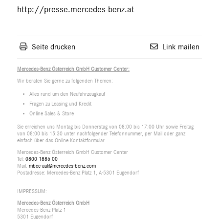
http://presse.mercedes-benz.at
Seite drucken
Link mailen
Mercedes-Benz Österreich GmbH Customer Center:
Wir beraten Sie gerne zu folgenden Themen:
Alles rund um den Neufahrzeugkauf
Fragen zu Leasing und Kredit
Online Sales & Store
Sie erreichen uns Montag bis Donnerstag von 08:00 bis 17:00 Uhr sowie Freitag
von 08:00 bis 15:30 unter nachfolgender Telefonnummer, per Mail oder ganz
einfach über das Online Kontaktformular.
Mercedes-Benz Österreich GmbH Customer Center
Tel:
0800 1886 00
Mail:
mbcc-aut@mercedes-benz.com
Postadresse: Mercedes-Benz Platz 1, A-5301 Eugendorf
IMPRESSUM:
Mercedes-Benz Österreich GmbH
Mercedes-Benz Platz 1
5301 Eugendorf