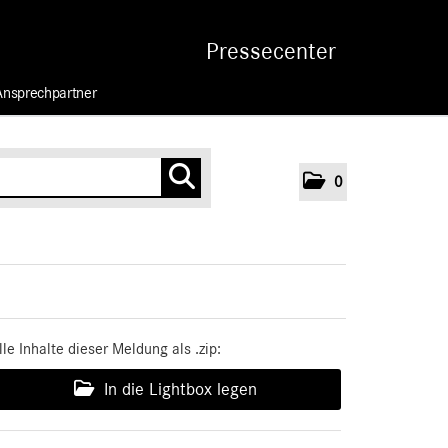
Pressecenter
Ansprechpartner
0
lle Inhalte dieser Meldung als .zip:
In die Lightbox legen