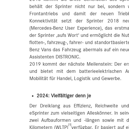
behält der Sprinter nicht nur bei, sondern
Frontantriebs und damit der neuen Triebk
Konnektivität setzt der Sprinter 2018 
(Mercedes-Benz User Experience), das erstmal
der Sprinter ‚aufs Wort‘ und ermöglicht die Nu
flotten-, fahrzeug-, fahrer- und standortbasier
Benz Vans das Fahrzeug abermals auf ein neue
Assistenten DISTRONIC.
2019 kommt der nächste Meilenstein: Der ers
und bietet mit dem batterieelektrischen An
Mobilität für Handel, Logistik und Gewerbe.
2024: Vielfältiger denn je
Der Dreiklang aus Effizienz, Reichweite u
eSprinter zum vielseitigen Alleskönner. In sei
zwei Aufbauformen und -längen sowie mit d
[1]
Kilometern (WLTP)
verfügbar. Er basiert auf