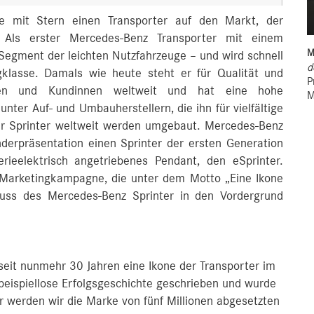
e mit Stern einen Transporter auf den Markt, der
. Als erster Mercedes-Benz Transporter mit einem
M
Segment der leichten Nutzfahrzeuge – und wird schnell
d
lasse. Damals wie heute steht er für Qualität und
P
nden und Kundinnen weltweit und hat eine hohe
M
nter Auf- und Umbauherstellern, die ihn für vielfältige
ller Sprinter weltweit werden umgebaut. Mercedes-Benz
erpräsentation einen Sprinter der ersten Generation
rieelektrisch angetriebenes Pendant, den eSprinter.
r Marketingkampagne, die unter dem Motto „Eine Ikone
luss des Mercedes-Benz Sprinter in den Vordergrund
eit nunmehr 30 Jahren eine Ikone der Transporter im
e beispiellose Erfolgsgeschichte geschrieben und wurde
hr werden wir die Marke von fünf Millionen abgesetzten