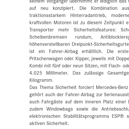
seinem Vorgänger übernimmt er lediglich das 
auf neu konzipiert. Die Kombination au
traktionsstarkem Hinterradantrieb, mode
kraftvollen Motoren ist zu diesem Zeitpunkt 
Transporter mehr Sicherheitsfeatures: Sc
Scheibenbremsen rundum, Antiblockier
höhenverstellbaren Dreipunkt-Sicherheitsgurt
ist ein Fahrer-Airbag erhältlich. Die ers
Pritschenwagen oder Kipper, jeweils mit Dopp
Kombi mit fünf oder neun Sitzen, mit Flach- o
4.025 Millimeter. Das zulässige Gesamtg
Kilogramm.
Das Thema Sicherheit forciert Mercedes-Ben
gehört auch der Fahrer-Airbag zur Serienausst
auch Fahrgäste auf dem inneren Platz einer 
zudem Windowbags sowie die Antriebsschlup
elektronischen Stabilitätsprogramms ESP® 
aktiven Sicherheit.