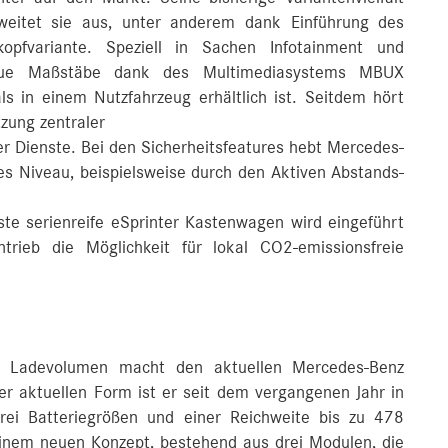
 weitet sie aus, unter anderem dank Einführung des
opfvariante. Speziell in Sachen Infotainment und
neue Maßstäbe dank des Multimediasystems MBUX
s in einem Nutzfahrzeug erhältlich ist. Seitdem hört
tzung zentraler
ter Dienste. Bei den Sicherheitsfeatures hebt Mercedes-
s Niveau, beispielsweise durch den Aktiven Abstands-
te serienreife eSprinter Kastenwagen wird eingeführt
trieb die Möglichkeit für lokal CO2-emissionsfreie
nd Ladevolumen macht den aktuellen Mercedes-Benz
ner aktuellen Form ist er seit dem vergangenen Jahr in
rei Batteriegrößen und einer Reichweite bis zu 478
 einem neuen Konzept, bestehend aus drei Modulen, die