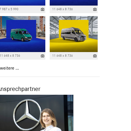
7 987 x 5 990
11 648 x 8 736
11 648 x 8 736
11 648 x 8 736
weitere ...
Ansprechpartner