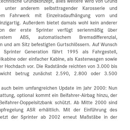
technische Grundkonzept, alles weitere wird von Grund
s unter anderem selbsttragender Karosserie und
rnem Fahrwerk mit Einzelradaufhängung vorn und
einzigartig. Außerdem bietet damals wohl kein anderer
hon der erste Sprinter verfügt serienmäßig über
system ABS, automatischem Bremsdifferenzial,
en und am Sitz befestigten Gurtschlössern. Auf Wunsch
te Sprinter Generation fährt 1995 als Fahrgestell,
elkabine oder einfacher Kabine, als Kastenwagen sowie
der Hochdach vor. Die Radstände reichten von 3.000 bis
ewicht betrug zunächst 2.590, 2.800 oder 3.500
z auch beim umfangreichen Update im Jahr 2000: Nun
attung, optional kommt ein Beifahrer-Airbag hinzu, der
Beifahrer-Doppelsitzbank schützt. Ab Mitte 2000 sind
fregelung ASR erhältlich. Mit der Einführung des
setzt der Sprinter ab 2002 erneut Maßstäbe in der