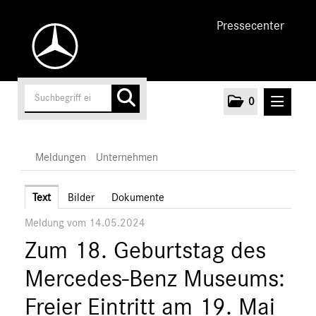
Pressecenter
0
MELDUNGEN
Meldungen
Unternehmen
Unternehmen
Text
Bilder
Dokumente
Meldung vom 14.05.2024
Marken & Produkte
Zum 18. Geburtstag des
MEDIA
Mercedes-Benz Museums:
ÜBER UNS
Freier Eintritt am 19. Mai
ANSPRECHPARTNER