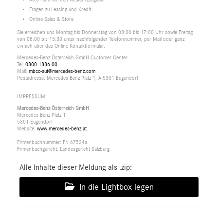
Fragen zu Leasing und Kredit
Online Sales & Store
Sie erreichen uns Montag bis Donnerstag von 08:00 bis 17:00 Uhr sowie Freitag
von 08:00 bis 15:30 unter nachfolgender Telefonnummer, per Mail oder ganz
einfach über das Online Kontaktformular.
Mercedes-Benz Österreich GmbH Customer Center
Tel:
0800 1886 00
Mail:
mbcc-aut@mercedes-benz.com
Postadresse: Mercedes-Benz Platz 1, A-5301 Eugendorf
IMPRESSUM:
Mercedes-Benz Österreich GmbH
Mercedes-Benz Platz 1
5301 Eugendorf
Website:
www.mercedes-benz.at
Firmenbuchnummer: FN 67524a
Firmenbuchgericht: Landesgericht Salzburg
Alle Inhalte dieser Meldung als .zip:
In die Lightbox legen