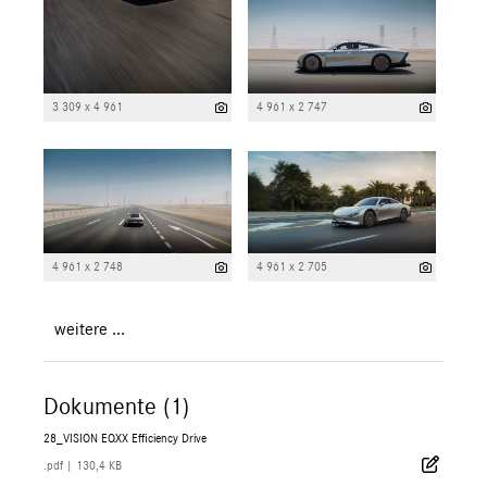
3 309 x 4 961
4 961 x 2 747
4 961 x 2 748
4 961 x 2 705
weitere ...
Dokumente (1)
28_VISION EQXX Efficiency Drive
.pdf
|
130,4 KB