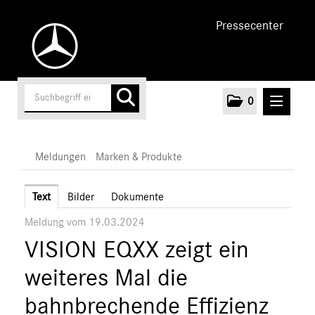
Pressecenter
0
MELDUNGEN
Meldungen
Marken & Produkte
Unternehmen
Text
Bilder
Dokumente
Meldung vom 19.03.2024
Cars
VISION EQXX zeigt ein
Vans
Marken & Produkte
weiteres Mal die
MEDIA
bahnbrechende Effizienz