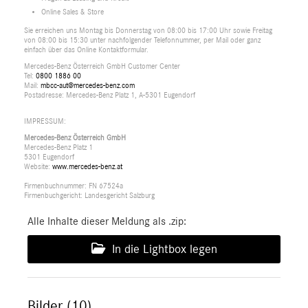
Online Sales & Store
Sie erreichen uns Montag bis Donnerstag von 08:00 bis 17:00 Uhr sowie Freitag
von 08:00 bis 15:30 unter nachfolgender Telefonnummer, per Mail oder ganz
einfach über das Online Kontaktformular.
Mercedes-Benz Österreich GmbH Customer Center
Tel:
0800 1886 00
Mail:
mbcc-aut@mercedes-benz.com
Postadresse: Mercedes-Benz Platz 1, A-5301 Eugendorf
IMPRESSUM:
Mercedes-Benz Österreich GmbH
Mercedes-Benz Platz 1
5301 Eugendorf
Website:
www.mercedes-benz.at
Firmenbuchnummer: FN 67524a
Firmenbuchgericht: Landesgericht Salzburg
Alle Inhalte dieser Meldung als .zip:
In die Lightbox legen
Bilder (10)