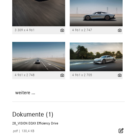
3 309 x 4 961
4 961 x 2 747
4 961 x 2 748
4 961 x 2 705
weitere ...
Dokumente (1)
28_VISION EQXX Efficiency Drive
.pdf
|
130,4 KB