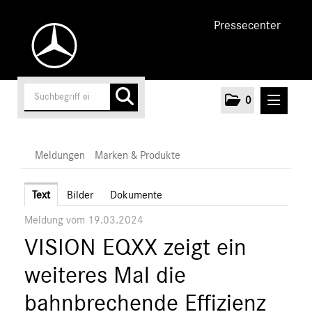
Pressecenter
0
MELDUNGEN
Meldungen
Marken & Produkte
Unternehmen
Text
Bilder
Dokumente
Meldung vom 19.03.2024
Cars
VISION EQXX zeigt ein
Vans
Marken & Produkte
weiteres Mal die
MEDIA
bahnbrechende Effizienz