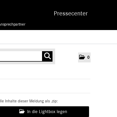
Pressecenter
Ansprechpartner
0
lle Inhalte dieser Meldung als .zip:
In die Lightbox legen