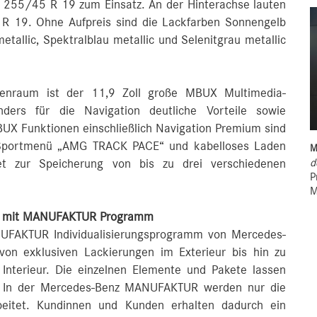
g 255/45 R 19 zum Einsatz. An der Hinterachse lauten
 R 19. Ohne Aufpreis sind die Lackfarben Sonnengelb
etallic, Spektralblau metallic und Selenitgrau metallic
nenraum ist der 11,9 Zoll große MBUX Multimedia-
ders für die Navigation deutliche Vorteile sowie
X Funktionen einschließlich Navigation Premium sind
 Sportmenü „AMG TRACK PACE“ und kabelloses Laden
M
d
 zur Speicherung von bis zu drei verschiedenen
P
M
ten mit MANUFAKTUR Programm
FAKTUR Individualisierungsprogramm von Mercedes-
 von exklusiven Lackierungen im Exterieur bis hin zu
Interieur. Die einzelnen Elemente und Pakete lassen
n. In der Mercedes-Benz MANUFAKTUR werden nur die
beitet. Kundinnen und Kunden erhalten dadurch ein