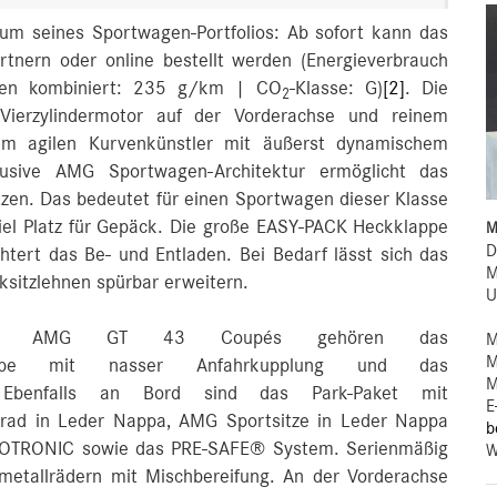
m seines Sportwagen-Portfolios: Ab sofort kann das
nern oder online bestellt werden (Energieverbrauch
nen kombiniert: 235 g/km | CO
-Klasse: G)
[2]
. Die
2
Vierzylindermotor auf der Vorderachse und reinem
um agilen Kurvenkünstler mit äußerst dynamischem
lusive AMG Sportwagen-Architektur ermöglicht das
zen. Das bedeutet für einen Sportwagen dieser Klasse
iel Platz für Gepäck. Die große EASY‑PACK Heckklappe
M
D
tert das Be- und Entladen. Bei Bedarf lässt sich das
M
ksitzlehnen spürbar erweitern.
U
g des AMG GT 43 Coupés gehören das
M
M
e mit nasser Anfahrkupplung und das
M
. Ebenfalls an Bord sind das Park-Paket mit
E
ad in Leder Nappa, AMG Sportsitze in Leder Nappa
b
RMOTRONIC sowie das PRE-SAFE® System. Serienmäßig
W
metallrädern mit Mischbereifung. An der Vorderachse