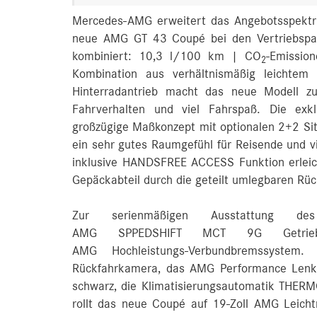
Mercedes-AMG erweitert das Angebotsspektru
neue AMG GT 43 Coupé bei den Vertriebspart
kombiniert: 10,3 l/100 km | CO
-Emissio
2
Kombination aus verhältnismäßig leichtem 
Hinterradantrieb macht das neue Modell z
Fahrverhalten und viel Fahrspaß. Die exk
großzügige Maßkonzept mit optionalen 2+2 Sit
ein sehr gutes Raumgefühl für Reisende und v
inklusive HANDSFREE ACCESS Funktion erleich
Gepäckabteil durch die geteilt umlegbaren Rüc
Zur serienmäßigen Ausstattun
AMG SPPEDSHIFT MCT 9G Getrieb
AMG Hochleistungs‑Verbundbremssystem
Rückfahrkamera, das AMG Performance Lenkr
schwarz, die Klimatisierungsautomatik THE
rollt das neue Coupé auf 19-Zoll AMG Leicht