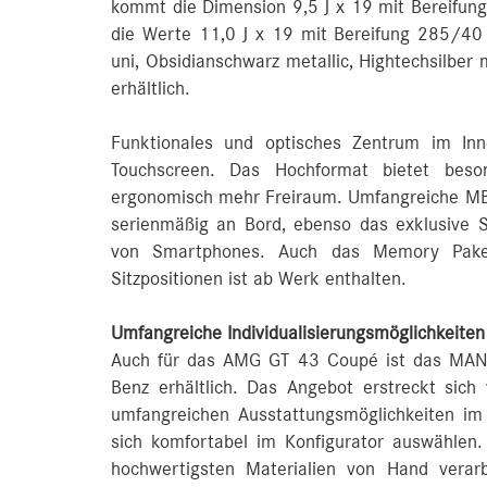
kommt die Dimension 9,5 J x 19 mit Bereifun
die Werte 11,0 J x 19 mit Bereifung 285/40
uni, Obsidianschwarz metallic, Hightechsilber m
erhältlich.
Funktionales und optisches Zentrum im In
Touchscreen. Das Hochformat bietet beson
ergonomisch mehr Freiraum. Umfangreiche MBU
serienmäßig an Bord, ebenso das exklusive
von Smartphones. Auch das Memory Paket
Sitzpositionen ist ab Werk enthalten.
Umfangreiche Individualisierungsmöglichkei
Auch für das AMG GT 43 Coupé ist das MANU
Benz erhältlich. Das Angebot erstreckt sich
umfangreichen Ausstattungsmöglichkeiten im 
sich komfortabel im Konfigurator auswähle
hochwertigsten Materialien von Hand verar