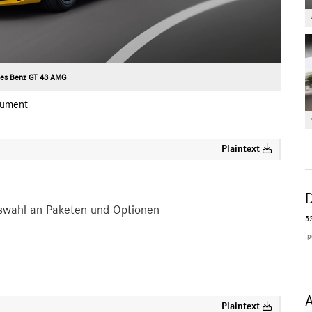
es Benz GT 43 AMG
ument
Plaintext
swahl an Paketen und Optionen
5
.p
Plaintext