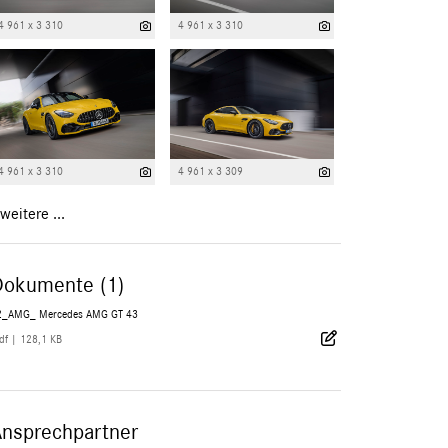
4 961 x 3 310
4 961 x 3 310
4 961 x 3 310
4 961 x 3 309
weitere ...
Dokumente (1)
2_AMG_ Mercedes AMG GT 43
df
|
128,1 KB
Ansprechpartner