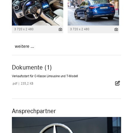
3 720 x 2 480
3 720 x 2 480
weitere ...
Dokumente (1)
Verkaufsstart für C-Klasse Limousine und T-Modell
.pdf
|
235,2 KB
Ansprechpartner