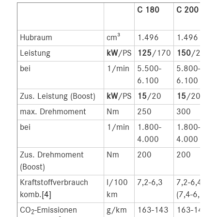
C 180
C 200
Hubraum
cm³
1.496
1.496
Leistung
kW
/PS
125
/170
150
/204
bei
1/min
5.500-
5.800-
6.100
6.100
Zus. Leistung (Boost)
kW
/PS
15
/20
15
/20
max. Drehmoment
Nm
250
300
bei
1/min
1.800-
1.800-
4.000
4.000
Zus. Drehmoment
Nm
200
200
(Boost)
Kraftstoffverbrauch
l/100
7,2-6,3
7,2-6,4
komb.
[4]
km
(7,4-6,6)
CO
-Emissionen
g/km
163-143
163-144
2