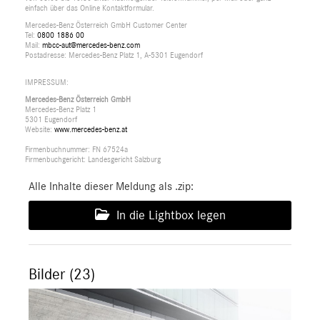
einfach über das Online Kontaktformular.
Mercedes-Benz Österreich GmbH Customer Center
Tel:
0800 1886 00
Mail:
mbcc-aut@mercedes-benz.com
Postadresse: Mercedes-Benz Platz 1, A-5301 Eugendorf
IMPRESSUM:
Mercedes-Benz Österreich GmbH
Mercedes-Benz Platz 1
5301 Eugendorf
Website:
www.mercedes-benz.at
Firmenbuchnummer: FN 67524a
Firmenbuchgericht: Landesgericht Salzburg
Alle Inhalte dieser Meldung als .zip:
In die Lightbox legen
Bilder (23)