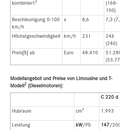
3
kombiniert
(168-
150)
Beschleunigung 0-100
s
8,6
7,3 (7,5)
km/h
Höchstgeschwindigkeit
km/h
231
246
(240)
Preis
[5]
ab
Euro
48.410
51.280
(53.770)
Modellangebot und Preise von Limousine und T-
2
Modell
(Dieselmotoren):
C 220 d
Hubraum
cm³
1.993
Leistung
kW
/PS
147
/200