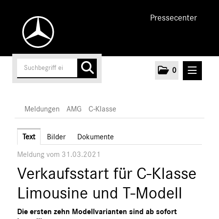
Pressecenter
0
MELDUNGEN
Meldungen
AMG
C-Klasse
Unternehmen
Text
Bilder
Dokumente
Meldung vom 31.03.2021
Cars
Verkaufsstart für C-Klasse
AMG
A-Klasse
Limousine und T-Modell
C-Klasse
Die ersten zehn Modellvarianten sind ab sofort
E-Klasse