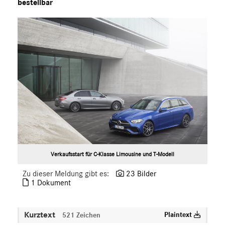
bestellbar
S-Klasse
SL
SLC
GLC
GLE
GT R
GT C
GT 4-Türer Coupé
CLA
EQ
Maybach
Verkaufsstart für C-Klasse Limousine und T-Modell
Mercedes-Benz
Zu dieser Meldung gibt es:
23 Bilder
smart
1 Dokument
G-Klasse
Vans
Kurztext
Plaintext
521 Zeichen
Marken & Produkte