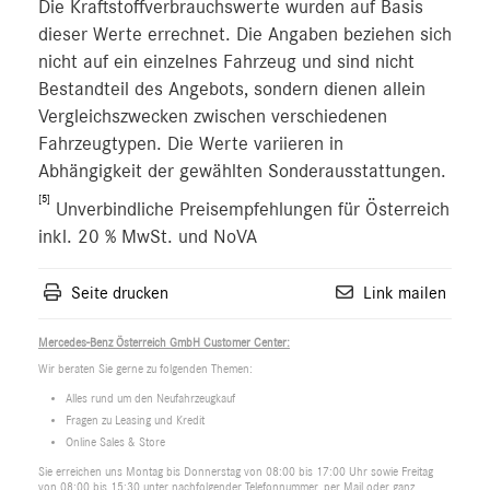
Die Kraftstoffverbrauchswerte wurden auf Basis
dieser Werte errechnet. Die Angaben beziehen sich
nicht auf ein einzelnes Fahrzeug und sind nicht
Bestandteil des Angebots, sondern dienen allein
Vergleichszwecken zwischen verschiedenen
Fahrzeugtypen. Die Werte variieren in
Abhängigkeit der gewählten Sonderausstattungen.
[5]
Unverbindliche Preisempfehlungen für Österreich
inkl. 20 % MwSt. und NoVA
Seite drucken
Link mailen
Mercedes-Benz Österreich GmbH Customer Center:
Wir beraten Sie gerne zu folgenden Themen:
Alles rund um den Neufahrzeugkauf
Fragen zu Leasing und Kredit
Online Sales & Store
Sie erreichen uns Montag bis Donnerstag von 08:00 bis 17:00 Uhr sowie Freitag
von 08:00 bis 15:30 unter nachfolgender Telefonnummer, per Mail oder ganz