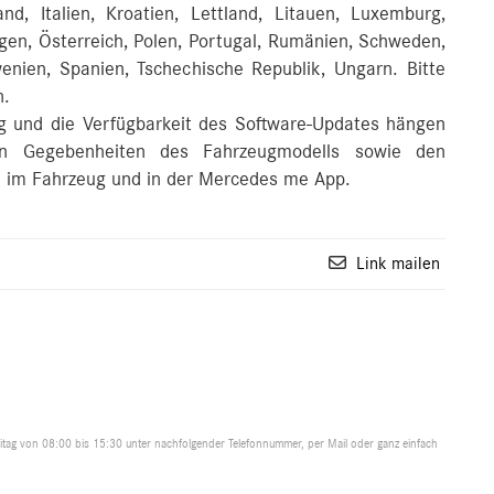
and, Italien, Kroatien, Lettland, Litauen, Luxemburg,
en, Österreich, Polen, Portugal, Rumänien, Schweden,
enien, Spanien, Tschechische Republik, Ungarn. Bitte
n.
 und die Verfügbarkeit des Software-Updates hängen
en Gegebenheiten des Fahrzeugmodells sowie den
en im Fahrzeug und in der Mercedes me App.
Link mailen
tag von 08:00 bis 15:30 unter nachfolgender Telefonnummer, per Mail oder ganz einfach