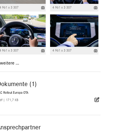
4 961 x 3 307
4 961 x 3 307
4 961 x 3 307
4 961 x 3 307
weitere ...
Dokumente (1)
LC Rollout Europa OTA
df
|
171,7 KB
Ansprechpartner