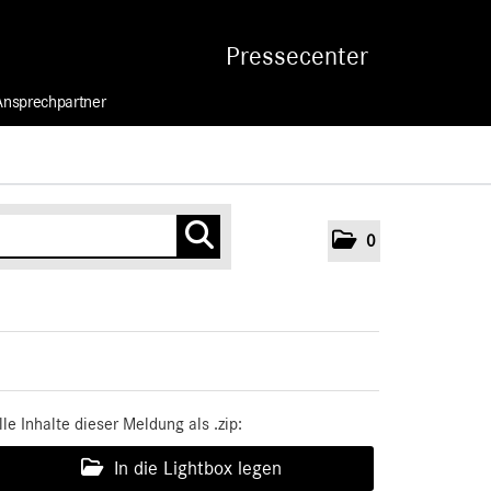
Pressecenter
Ansprechpartner
0
lle Inhalte dieser Meldung als .zip:
In die Lightbox legen