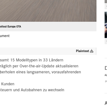
ollout Europa OTA
ument
Plaintext
esamt 15 Modelltypen in 33 Ländern
glich per Over-the-air-Update aktualisieren
berholen eines langsameren, vorausfahrenden
A
.p
d Kunden
steuern und Autobahnen zu wechseln