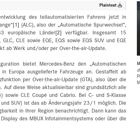
Plaintext
entwicklung des teilautomatisierten Fahrens jetzt in
hange“
[1]
(ALC), also der „Automatische Spurwechsel“,
 33 europäische Länder
[2]
verfügbar. Insgesamt 15
se, GLC, CLE sowie EQE, EQS sowie EQS SUV und EQE
kt ab Werk und/oder per Over-the-air-Update.
iguration bietet Mercedes-Benz den „Automatischen
M
d
in Europa ausgelieferte Fahrzeuge an. Gestaffelt ab
P
funktion per Over-the-air-Update (OTA), also über die
M
 Auf diese Weise aktualisierbar sind grundsätzlich alle
14) sowie CLE Coupé und Cabrio. Bei C- und S‑Klasse
 und SUV) ist das ab Änderungsjahr 23/1 möglich. Die
arkeit in ihrer Region benachrichtigt. Dann kann das
 Display des MBUX Infotainmentsystems oder über die