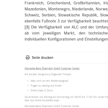
Frankreich, Griechenland, Großbritannien, Irl
Mazedonien, Montenegro, Niederlande, Norweg
Schweiz, Serbien, Slowakische Republik, Slow
ebenfalls Fußnote 3 zur Verfügbarkeit beachte
[3]
Die Verfügbarkeit von ALC und der Umfang
ab vom jeweiligen Markt, den technisch
individuellen Konfigurationen und Einstellung
Seite drucken
Mercedes-Benz Österreich GmbH Customer Center:
Wir beraten Sie gerne zu folgenden Themen:
Alles rund um den Neufahrzeugkauf
Fragen zu Leasing und Kredit
Online Sales & Store
Sie erreichen uns Montag bis Donnerstag von 08:00 bis 17:00 Uhr sowie Frei
über das Online Kontaktformular.
Mercedes-Benz Österreich GmbH Customer Center