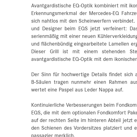
Avantgardistische EQ‑Optik kombiniert mit ik
Erkennungsmerkmal der Mercedes‑EQ Fahrzeuge
sich nahtlos mit den Scheinwerfern verbindet.
und Designer beim EQS jetzt verfeinert: Das 
serienmäßig mit einer neuen Kühlerverkleidun
und flächenbündig eingearbeitete Lamellen er
Dieser Grill ist mit einem stehenden St
avantgardistische EQ-Optik mit dem ikonisch
Der Sinn für hochwertige Details findet sic
B‑Säulen tragen nunmehr einen Rahmen aus
wertet eine Paspel aus Leder Nappa auf.
Kontinuierliche Verbesserungen beim Fondkom
EQS, die mit dem optionalen Fondkomfort Paket
auf der rechten Seite im hinteren Abteil jetzt 
den Schienen des Vordersitzes platziert und 
passagier merklich.