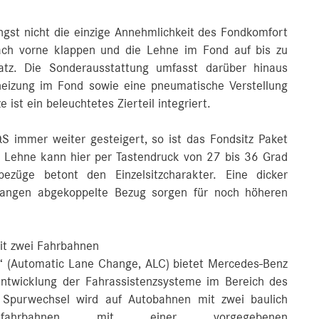
ängst nicht die einzige Annehmlichkeit des Fondkomfort
 nach vorne klappen und die Lehne im Fond auf bis zu
atz. Die Sonderausstattung umfasst darüber hinaus
heizung im Fond sowie eine pneumatische Verstellung
e ist ein beleuchtetes Zierteil integriert.
 immer weiter gesteigert, so ist das Fondsitz Paket
er Lehne kann hier per Tastendruck von 27 bis 36 Grad
bezüge betont den Einzelsitzcharakter. Eine dicker
angen abgekoppelte Bezug sorgen für noch höheren
it zwei Fahrbahnen
“ (Automatic Lane Change, ALC) bietet Mercedes‑Benz
rentwicklung der Fahrassistenzsysteme im Bereich des
 Spurwechsel wird auf Autobahnen mit zwei baulich
ngsfahrbahnen mit einer vorgegebenen