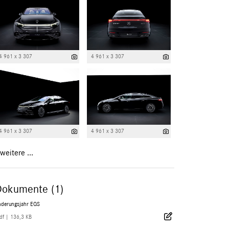
4 961 x 3 307
4 961 x 3 307
4 961 x 3 307
4 961 x 3 307
weitere ...
Dokumente (1)
nderungsjahr EQS
df
|
136,3 KB