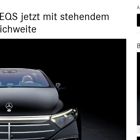
A
EQS jetzt mit stehendem
ichweite
B