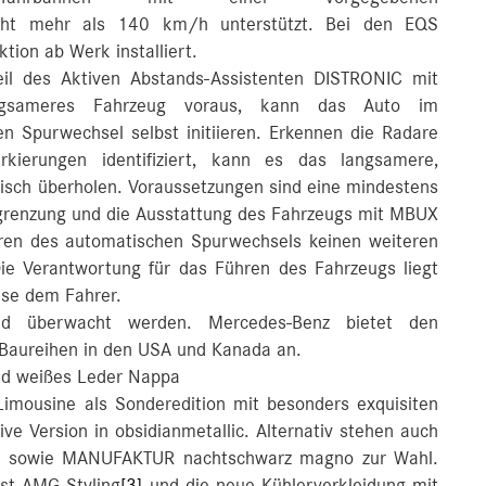
icht mehr als 140 km/h unterstützt. Bei den EQS
tion ab Werk installiert.
eil des Aktiven Abstands-Assistenten DISTRONIC mit
angsameres Fahrzeug voraus, kann das Auto im
 Spurwechsel selbst initiieren. Erkennen die Radare
ierungen identifiziert, kann es das langsamere,
sch überholen. Voraussetzungen sind eine mindestens
grenzung und die Ausstattung des Fahrzeugs mit MBUX
ren des automatischen Spurwechsels keinen weiteren
Die Verantwortung für das Führen des Fahrzeugs liegt
ise dem Fahrer.
d überwacht werden. Mercedes‑Benz bietet den
 Baureihen in den USA und Kanada an.
nd weißes Leder Nappa
imousine als Sonderedition mit besonders exquisiten
ve Version in obsidianmetallic. Alternativ stehen auch
iß sowie MANUFAKTUR nachtschwarz magno zur Wahl.