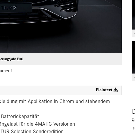
erungsjahr EQS
ument
Plaintext
kleidung mit Applikation in Chrom und stehendem
 Batteriekapazität
Ä
ängelast für die 4MATIC Versionen
.p
TUR Selection Sonderedition