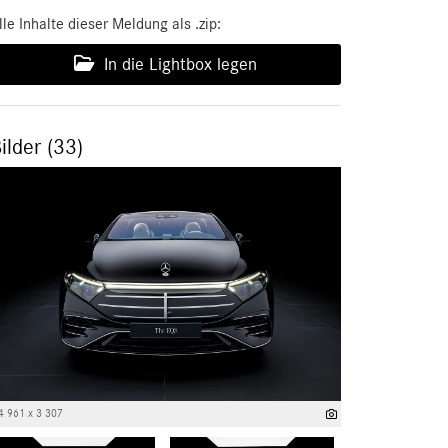
lle Inhalte dieser Meldung als .zip:
In die Lightbox legen
ilder (33)
4 961 x 3 307