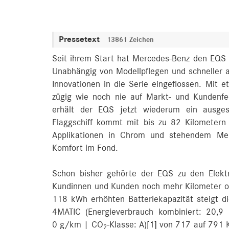
Pressetext
13861 Zeichen
Seit ihrem Start hat Mercedes‑Benz den EQS u
Unabhängig von Modellpflegen und schneller 
Innovationen in die Serie eingeflossen. Mit
zügig wie noch nie auf Markt- und Kundenf
erhält der EQS jetzt wiederum ein ausges
Flaggschiff kommt mit bis zu 82 Kilometern
Applikationen in Chrom und stehendem Me
Komfort im Fond.
Schon bisher gehörte der EQS zu den Elektr
Kundinnen und Kunden noch mehr Kilometer o
118 kWh erhöhten Batteriekapazität steigt 
4MATIC (Energieverbrauch kombiniert: 20
0 g/km | CO
-Klasse: A)
[1]
von 717 auf 791 K
2