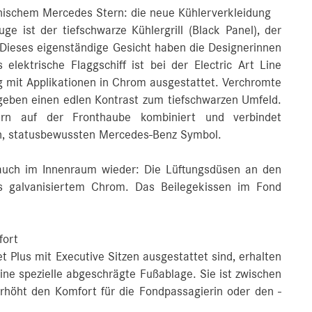
onischem Mercedes Stern: die neue Kühlerverkleidung
 ist der tiefschwarze Kühlergrill (Black Panel), der
 Dieses eigenständige Gesicht haben die Designerinnen
elektrische Flaggschiff ist bei der Electric Art Line
g mit Applikationen in Chrom ausgestattet. Verchromte
geben einen edlen Kontrast zum tiefschwarzen Umfeld.
ern auf der Fronthaube kombiniert und verbindet
en, statusbewussten Mercedes‑Benz Symbol.
h auch im Innenraum wieder: Die Lüftungsdüsen an den
 galvanisiertem Chrom. Das Beilegekissen im Fond
fort
 Plus mit Executive Sitzen ausgestattet sind, erhalten
eine spezielle abgeschrägte Fußablage. Sie ist zwischen
erhöht den Komfort für die Fondpassagierin oder den -