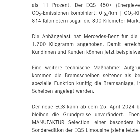
als 11 Prozent. Der EQS 450+ (Energiev
CO
‑Emissionen kombiniert: 0 g/km | CO
-K
2
2
814 Kilometern sogar die 800-Kilometer-Mark
Die Anhängelast hat Mercedes‑Benz für di
1.700 Kilogramm angehoben. Damit erreiche
Kundinnen und Kunden können jetzt beispielwe
Eine weitere technische Maßnahme: Aufgrun
kommen die Bremsscheiben seltener als bei
spezielle Funktion künftig die Bremsanlage, 
Scheiben angelegt werden.
Der neue EQS kann ab dem 25. April 2024 bes
bleiben die Grundpreise unverändert. Ebe
MANUFAKTUR Selection, einer besonders ho
Sonderedition der EQS Limousine (siehe letzte 