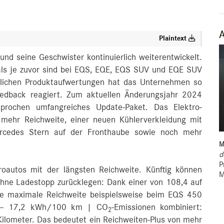
Plaintext
nd seine Geschwister kontinuierlich weiterentwickelt.
als je zuvor sind bei EQS, EQE, EQS SUV und EQE SUV
 etlichen Produktaufwertungen hat das Unternehmen so
eedback reagiert. Zum aktuellen Änderungsjahr 2024
prochen umfangreiches Update-Paket. Das Elektro-
 mehr Reichweite, einer neuen Kühlerverkleidung mit
rcedes Stern auf der Fronthaube sowie noch mehr
M
d
P
oautos mit der längsten Reichweite. Künftig können
M
hne Ladestopp zurücklegen: Dank einer von 108,4 auf
die maximale Reichweite beispielsweise beim EQS 450
,9 – 17,2 kWh/100 km | CO
‑Emissionen kombiniert:
2
ilometer. Das bedeutet ein Reichweiten-Plus von mehr