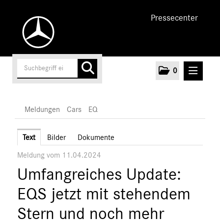
Pressecenter
0
MELDUNGEN
Meldungen
Cars
EQ
Unternehmen
Text
Bilder
Dokumente
Meldung vom 11.04.2024
Cars
Umfangreiches Update:
AMG
EQ
EQS jetzt mit stehendem
Maybach
Stern und noch mehr
Mercedes-Benz