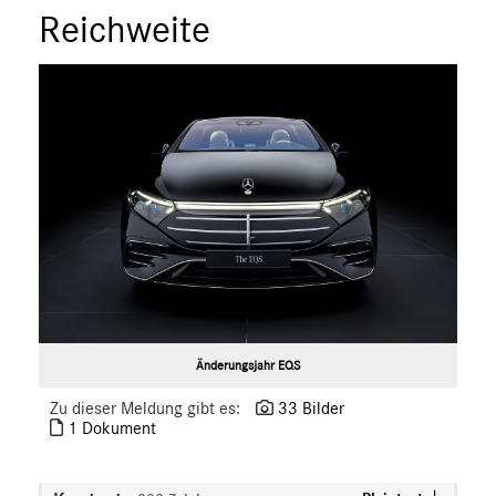
Reichweite
smart
G-Klasse
Vans
Marken & Produkte
MEDIA
ÜBER UNS
ANSPRECHPARTNER
Änderungsjahr EQS
Zu dieser Meldung gibt es:
33 Bilder
1 Dokument