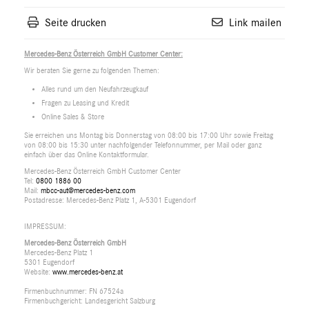
Seite drucken
Link mailen
Mercedes-Benz Österreich GmbH Customer Center:
Wir beraten Sie gerne zu folgenden Themen:
Alles rund um den Neufahrzeugkauf
Fragen zu Leasing und Kredit
Online Sales & Store
Sie erreichen uns Montag bis Donnerstag von 08:00 bis 17:00 Uhr sowie Freitag
von 08:00 bis 15:30 unter nachfolgender Telefonnummer, per Mail oder ganz
einfach über das Online Kontaktformular.
Mercedes-Benz Österreich GmbH Customer Center
Tel:
0800 1886 00
Mail:
mbcc-aut@mercedes-benz.com
Postadresse: Mercedes-Benz Platz 1, A-5301 Eugendorf
IMPRESSUM:
Mercedes-Benz Österreich GmbH
Mercedes-Benz Platz 1
5301 Eugendorf
Website:
www.mercedes-benz.at
Firmenbuchnummer: FN 67524a
Firmenbuchgericht: Landesgericht Salzburg