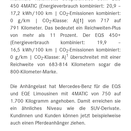
450 4MATIC (Energieverbrauch kombiniert: 20,9 –
17,2 kWh/100 km | CO
‑Emissionen kombiniert:
2
0 g/km | CO
-Klasse: A)
[1]
von 717 auf
2
791 Kilometer. Das bedeutet ein Reichweiten-Plus
von mehr als 11 Prozent. Der EQS 450+
(Energieverbrauch kombiniert: 19,9 –
16,5 kWh/100 km | CO
‑Emissionen kombiniert:
2
1
0 g/km | CO
-Klasse: A)
überschreitet mit einer
2
Reichweite von 683-814 Kilometern sogar die
800-Kilometer-Marke.
Die Anhängelast hat Mercedes‑Benz für die EQS
und EQE Limousinen mit 4MATIC von 750 auf
1.700 Kilogramm angehoben. Damit erreichen sie
ein ähnliches Niveau wie die SUV-Derivate.
Kundinnen und Kunden können jetzt beispielweise
auch einen Pferdeanhänger ziehen.