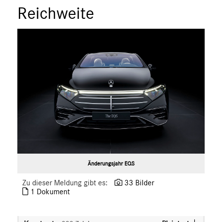
Reichweite
smart
G-Klasse
Vans
Marken & Produkte
MEDIA
ÜBER UNS
ANSPRECHPARTNER
Änderungsjahr EQS
Zu dieser Meldung gibt es:
33 Bilder
1 Dokument