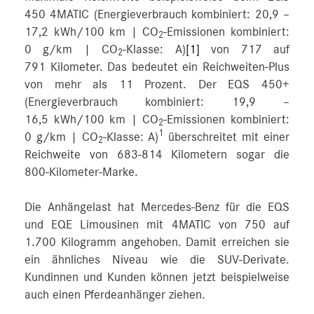
450 4MATIC (Energieverbrauch kombiniert: 20,9 –
17,2 kWh/100 km | CO
‑Emissionen kombiniert:
2
0 g/km | CO
-Klasse: A)
[1]
von 717 auf
2
791 Kilometer. Das bedeutet ein Reichweiten-Plus
von mehr als 11 Prozent. Der EQS 450+
(Energieverbrauch kombiniert: 19,9 –
16,5 kWh/100 km | CO
‑Emissionen kombiniert:
2
1
0 g/km | CO
-Klasse: A)
überschreitet mit einer
2
Reichweite von 683-814 Kilometern sogar die
800-Kilometer-Marke.
Die Anhängelast hat Mercedes‑Benz für die EQS
und EQE Limousinen mit 4MATIC von 750 auf
1.700 Kilogramm angehoben. Damit erreichen sie
ein ähnliches Niveau wie die SUV-Derivate.
Kundinnen und Kunden können jetzt beispielweise
auch einen Pferdeanhänger ziehen.