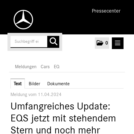
Pressecenter
0
MELDUNGEN
Meldungen
Cars
EQ
Unternehmen
Text
Bilder
Dokumente
Meldung vom 11.04.2024
Cars
Umfangreiches Update:
AMG
EQ
EQS jetzt mit stehendem
Maybach
Stern und noch mehr
Mercedes-Benz