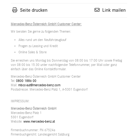
Seite drucken
Link mailen
Mercedes-Benz Österreich GmbH Customer Center:
Wir beraten Sie gerne zu folgenden Themen:
Alles rund um den Neufahrzeugkauf
Fragen zu Leasing und Kredit
Online Sales & Store
Sie erreichen uns Montag bis Donnerstag von 08:00 bis 17:00 Uhr sowie Freitag
von 08:00 bis 15:30 unter nachfolgender Telefonnummer, per Mail oder ganz
einfach über das Online Kontaktformular.
Mercedes-Benz Österreich GmbH Customer Center
Tel:
0800 1886 00
Mail:
mbcc-aut@mercedes-benz.com
Postadresse: Mercedes-Benz Platz 1, A-5301 Eugendorf
IMPRESSUM:
Mercedes-Benz Österreich GmbH
Mercedes-Benz Platz 1
5301 Eugendorf
Website:
www.mercedes-benz.at
Firmenbuchnummer: FN 67524a
Firmenbuchgericht: Landesgericht Salzburg