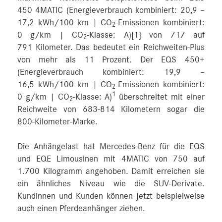
450 4MATIC (Energieverbrauch kombiniert: 20,9 –
17,2 kWh/100 km | CO
‑Emissionen kombiniert:
2
0 g/km | CO
-Klasse: A)
[1]
von 717 auf
2
791 Kilometer. Das bedeutet ein Reichweiten-Plus
von mehr als 11 Prozent. Der EQS 450+
(Energieverbrauch kombiniert: 19,9 –
16,5 kWh/100 km | CO
‑Emissionen kombiniert:
2
1
0 g/km | CO
-Klasse: A)
überschreitet mit einer
2
Reichweite von 683-814 Kilometern sogar die
800-Kilometer-Marke.
Die Anhängelast hat Mercedes‑Benz für die EQS
und EQE Limousinen mit 4MATIC von 750 auf
1.700 Kilogramm angehoben. Damit erreichen sie
ein ähnliches Niveau wie die SUV-Derivate.
Kundinnen und Kunden können jetzt beispielweise
auch einen Pferdeanhänger ziehen.