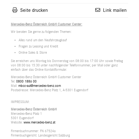
Seite drucken
Link mailen
Mercedes-Benz Österreich GmbH Customer Center:
Wir beraten Sie gerne zu folgenden Themen:
Alles rund um den Neufahrzeugkauf
Fragen zu Leasing und Kredit
Online Sales & Store
Sie erreichen uns Montag bis Donnerstag von 08:00 bis 17:00 Uhr sowie Freitag
von 08:00 bis 15:30 unter nachfolgender Telefonnummer, per Mail oder ganz
einfach über das Online Kontaktformular.
Mercedes-Benz Österreich GmbH Customer Center
Tel:
0800 1886 00
Mail:
mbcc-aut@mercedes-benz.com
Postadresse: Mercedes-Benz Platz 1, A-5301 Eugendorf
IMPRESSUM:
Mercedes-Benz Österreich GmbH
Mercedes-Benz Platz 1
5301 Eugendorf
Website:
www.mercedes-benz.at
Firmenbuchnummer: FN 67524a
Firmenbuchgericht: Landesgericht Salzburg