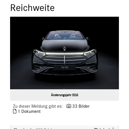
Reichweite
smart
G-Klasse
Vans
Marken & Produkte
MEDIA
ÜBER UNS
ANSPRECHPARTNER
Änderungsjahr EQS
Zu dieser Meldung gibt es:
33 Bilder
1 Dokument