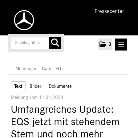
Pressecenter
0
MELDUNGEN
Meldungen
Cars
EQ
Unternehmen
Text
Bilder
Dokumente
Meldung vom 11.04.2024
Cars
Umfangreiches Update:
AMG
EQ
EQS jetzt mit stehendem
Maybach
Stern und noch mehr
Mercedes-Benz