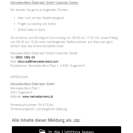
Mercedes-Benz Österreich GmbH Customer Center:
Wir beraten Sie gerne zu folgenden Themen:
Alles rund um den Neufahrzeugkauf
Fragen zu Leasing und Kredit
Online Sales & Store
Sie erreichen uns Montag bis Donnerstag von 08:00 bis 17:00 Uhr sowie Freitag
von 08:00 bis 15:30 unter nachfolgender Telefonnummer, per Mail oder ganz
einfach über das Online Kontaktformular.
Mercedes-Benz Österreich GmbH Customer Center
Tel:
0800 1886 00
Mail:
mbcc-aut@mercedes-benz.com
Postadresse: Mercedes-Benz Platz 1, A-5301 Eugendorf
IMPRESSUM:
Mercedes-Benz Österreich GmbH
Mercedes-Benz Platz 1
5301 Eugendorf
Website:
www.mercedes-benz.at
Firmenbuchnummer: FN 67524a
Firmenbuchgericht: Landesgericht Salzburg
Alle Inhalte dieser Meldung als .zip:
In die Lightbox legen