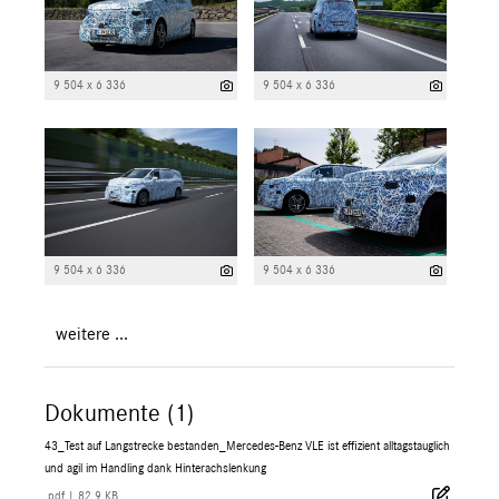
9 504 x 6 336
9 504 x 6 336
9 504 x 6 336
9 504 x 6 336
weitere ...
Dokumente (1)
43_Test auf Langstrecke bestanden_Mercedes-Benz VLE ist effizient alltagstauglich
und agil im Handling dank Hinterachslenkung
.pdf
|
82,9 KB