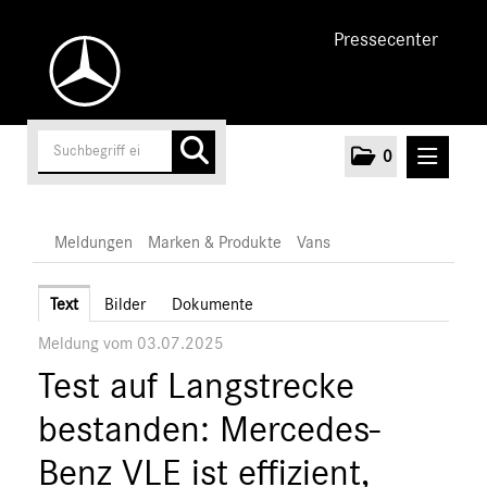
Pressecenter
0
MELDUNGEN
Meldungen
Marken & Produkte
Vans
Unternehmen
Text
Bilder
Dokumente
Meldung vom 03.07.2025
Cars
Test auf Langstrecke
Vans
Mercedes-Benz
bestanden: Mercedes-
EQ
Benz VLE ist effizient,
Marken & Produkte