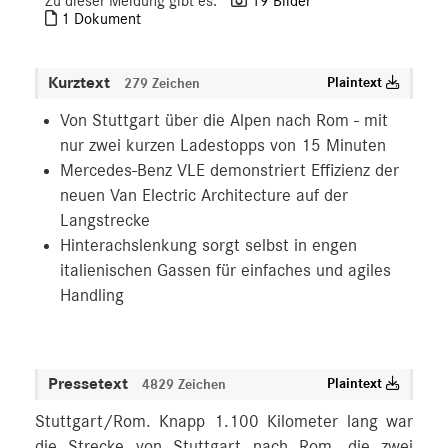
Zu dieser Meldung gibt es:
19 Bilder
1 Dokument
Kurztext
Plaintext
279 Zeichen
Von Stuttgart über die Alpen nach Rom - mit
nur zwei kurzen Ladestopps von 15 Minuten
Mercedes‑Benz VLE demonstriert Effizienz der
neuen Van Electric Architecture auf der
Langstrecke
Hinterachslenkung sorgt selbst in engen
italienischen Gassen für einfaches und agiles
Handling
Pressetext
Plaintext
4829 Zeichen
Stuttgart/Rom. Knapp 1.100 Kilometer lang war
die Strecke von Stuttgart nach Rom, die zwei