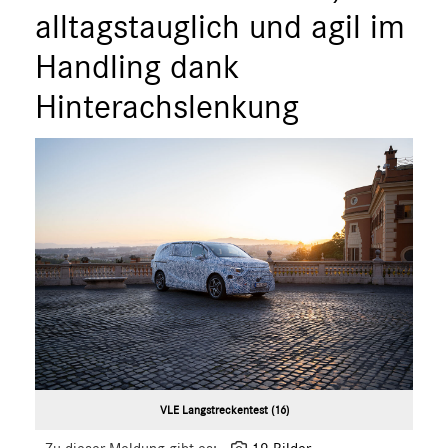
alltagstauglich und agil im
MEDIA
Handling dank
ÜBER UNS
Hinterachslenkung
ANSPRECHPARTNER
VLE Langstreckentest (16)