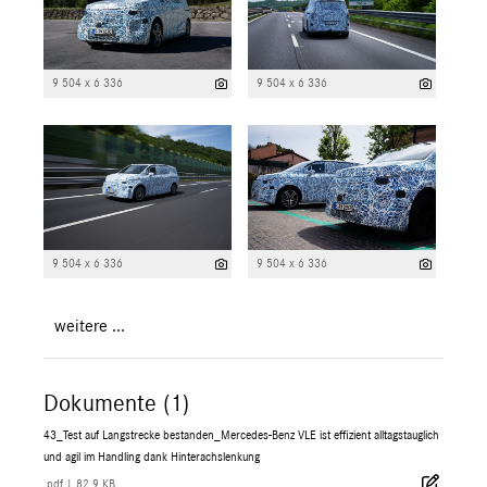
9 504 x 6 336
9 504 x 6 336
9 504 x 6 336
9 504 x 6 336
weitere ...
Dokumente (1)
43_Test auf Langstrecke bestanden_Mercedes-Benz VLE ist effizient alltagstauglich
und agil im Handling dank Hinterachslenkung
.pdf
|
82,9 KB