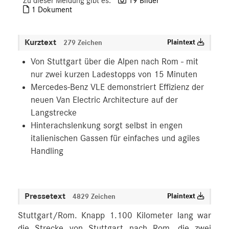
Zu dieser Meldung gibt es:
19 Bilder
1 Dokument
Kurztext
Plaintext
279 Zeichen
Von Stuttgart über die Alpen nach Rom - mit
nur zwei kurzen Ladestopps von 15 Minuten
Mercedes‑Benz VLE demonstriert Effizienz der
neuen Van Electric Architecture auf der
Langstrecke
Hinterachslenkung sorgt selbst in engen
italienischen Gassen für einfaches und agiles
Handling
Pressetext
Plaintext
4829 Zeichen
Stuttgart/Rom. Knapp 1.100 Kilometer lang war
die Strecke von Stuttgart nach Rom, die zwei