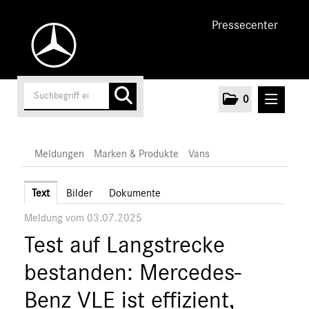
Pressecenter
0
MELDUNGEN
Meldungen
Marken & Produkte
Vans
Unternehmen
Text
Bilder
Dokumente
Meldung vom 03.07.2025
Cars
Test auf Langstrecke
Vans
Mercedes-Benz
bestanden: Mercedes-
EQ
Benz VLE ist effizient,
Marken & Produkte