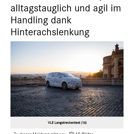
alltagstauglich und agil im
MEDIA
Handling dank
ÜBER UNS
Hinterachslenkung
ANSPRECHPARTNER
VLE Langstreckentest (16)