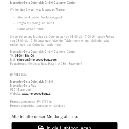
Mercedes-Benz Österreich GmbH Customer Center:
Wir beraten Sie gerne zu folgenden Themen:
Alles rund um den Neufahrzeugkauf
Fragen zu Leasing und Kredit
Online Sales & Store
Sie erreichen uns Montag bis Donnerstag von 08:00 bis 17:00 Uhr sowie Freitag
von 08:00 bis 15:30 unter nachfolgender Telefonnummer, per Mail oder ganz
einfach über das Online Kontaktformular.
Mercedes-Benz Österreich GmbH Customer Center
Tel:
0800 1886 00
Mail:
mbcc-aut@mercedes-benz.com
Postadresse: Mercedes-Benz Platz 1, A-5301 Eugendorf
IMPRESSUM:
Mercedes-Benz Österreich GmbH
Mercedes-Benz Platz 1
5301 Eugendorf
Website:
www.mercedes-benz.at
Firmenbuchnummer: FN 67524a
Firmenbuchgericht: Landesgericht Salzburg
Alle Inhalte dieser Meldung als .zip:
In die Lightbox legen