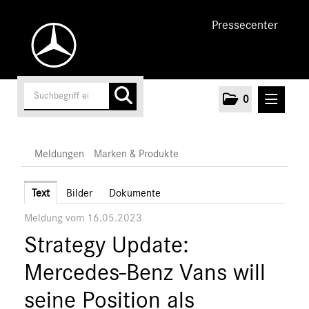
Pressecenter
0
MELDUNGEN
Meldungen
Marken & Produkte
Unternehmen
Text
Bilder
Dokumente
Meldung vom 16.05.2023
Cars
Strategy Update:
Vans
Marken & Produkte
Mercedes-Benz Vans will
MEDIA
seine Position als