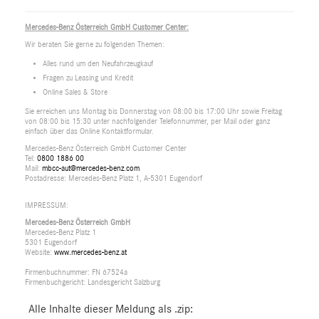
Mercedes-Benz Österreich GmbH Customer Center:
Wir beraten Sie gerne zu folgenden Themen:
Alles rund um den Neufahrzeugkauf
Fragen zu Leasing und Kredit
Online Sales & Store
Sie erreichen uns Montag bis Donnerstag von 08:00 bis 17:00 Uhr sowie Freitag
von 08:00 bis 15:30 unter nachfolgender Telefonnummer, per Mail oder ganz
einfach über das Online Kontaktformular.
Mercedes-Benz Österreich GmbH Customer Center
Tel:
0800 1886 00
Mail:
mbcc-aut@mercedes-benz.com
Postadresse: Mercedes-Benz Platz 1, A-5301 Eugendorf
IMPRESSUM:
Mercedes-Benz Österreich GmbH
Mercedes-Benz Platz 1
5301 Eugendorf
Website:
www.mercedes-benz.at
Firmenbuchnummer: FN 67524a
Firmenbuchgericht: Landesgericht Salzburg
Alle Inhalte dieser Meldung als .zip: