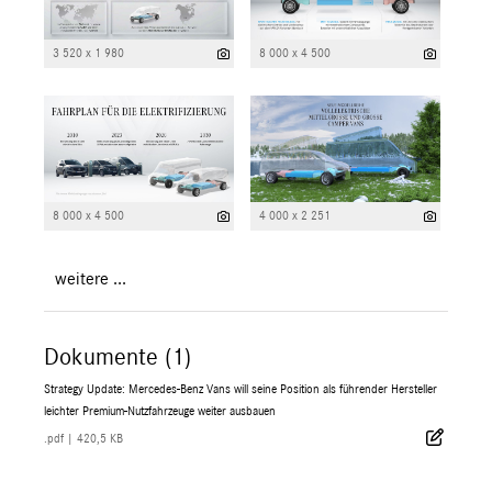
3 520 x 1 980
8 000 x 4 500
8 000 x 4 500
4 000 x 2 251
weitere ...
Dokumente (1)
Strategy Update: Mercedes-Benz Vans will seine Position als führender Hersteller
leichter Premium-Nutzfahrzeuge weiter ausbauen
.pdf
|
420,5 KB