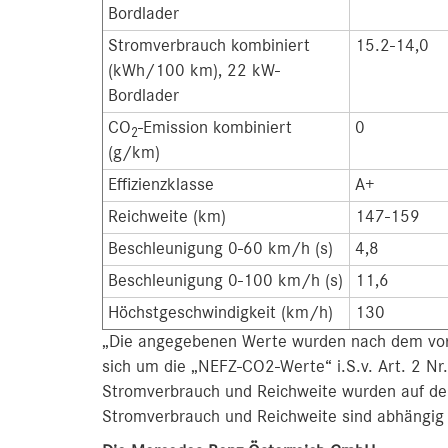
Bordlader
Stromverbrauch kombiniert
15.2-14,0
(kWh/100 km), 22 kW-
Bordlader
CO
-Emission kombiniert
0
2
(g/km)
Effizienzklasse
A+
Reichweite (km)
147-159
Beschleunigung 0-60 km/h (s)
4,8
Beschleunigung 0-100 km/h (s)
11,6
Höchstgeschwindigkeit (km/h)
130
„Die angegebenen Werte wurden nach dem vorg
sich um die „NEFZ-CO2-Werte“ i.S.v. Art. 2 N
Stromverbrauch und Reichweite wurden auf d
Stromverbrauch und Reichweite sind abhängig 