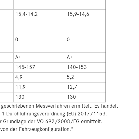
15,4-14,2
15,9-14,6
0
0
A+
A+
145-157
140-153
4,9
5,2
11,9
12,7
130
130
eschriebenen Messverfahren ermittelt. Es handelt
r. 1 Durchführungsverordnung (EU) 2017/1153.
er Grundlage der VO 692/2008/EG ermittelt.
von der Fahrzeugkonfiguration.“