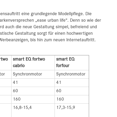
sauftritt eine grundlegende Modellpflege. Die
Markenversprechen „ease urban life“. Denn so wie der
ird auch die neue Gestaltung simpel, befreiend und
listische Gestaltung sorgt für einen hochwertigen
Werbeanzeigen, bis hin zum neuen Internetauftritt.
rtwo
smart EQ fortwo
smart EQ
cabrio
forfour
tor
Synchronmotor
Synchronmotor
41
41
60
60
160
160
16,8-15,4
17,3-15,9