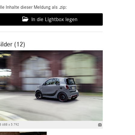
lle Inhalte dieser Meldung als .zip:
In die Lightbox legen
ilder (12)
8 688 x 5 792