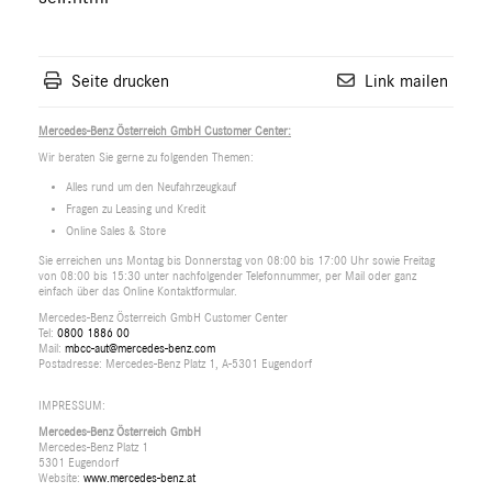
Seite drucken
Link mailen
Mercedes-Benz Österreich GmbH Customer Center:
Wir beraten Sie gerne zu folgenden Themen:
Alles rund um den Neufahrzeugkauf
Fragen zu Leasing und Kredit
Online Sales & Store
Sie erreichen uns Montag bis Donnerstag von 08:00 bis 17:00 Uhr sowie Freitag
von 08:00 bis 15:30 unter nachfolgender Telefonnummer, per Mail oder ganz
einfach über das Online Kontaktformular.
Mercedes-Benz Österreich GmbH Customer Center
Tel:
0800 1886 00
Mail:
mbcc-aut@mercedes-benz.com
Postadresse: Mercedes-Benz Platz 1, A-5301 Eugendorf
IMPRESSUM:
Mercedes-Benz Österreich GmbH
Mercedes-Benz Platz 1
5301 Eugendorf
Website:
www.mercedes-benz.at