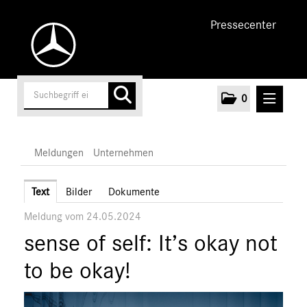
Pressecenter
0
MELDUNGEN
Meldungen
Unternehmen
Unternehmen
Text
Bilder
Dokumente
Meldung vom 24.05.2024
Marken & Produkte
sense of self: It’s okay not
MEDIA
to be okay!
ÜBER UNS
ANSPRECHPARTNER