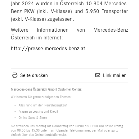
Jahr 2024 wurden in Österreich 10.804 Mercedes-
Benz PKW (inkl. V-Klasse) und 5.950 Transporter
(exkl. V-Klasse) zugelassen.
Weitere Informationen von Mercedes-Benz
Österreich im Internet:
http://presse.mercedes-benz.at
Seite drucken
Link mailen
Mercedes-Benz Österreich GmbH Customer Center:
Wir beraten Sie gerne zu folgenden Themen:
Alles rund um den Neufahrzeugkauf
Fragen zu Leasing und Kredit
Online Sales & Store
Sie erreichen uns Montag bis Donnerstag von 08:00 bis 17:00 Uhr sowie Freitag
von 08:00 bis 15:30 unter nachfolgender Telefonnummer, per Mail oder ganz
einfach über das Online Kontaktformular.