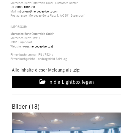
Mercedes-Benz Österreich GmbH Customer Center
Tel:
0800 1886 00
Mail:
mbcc-aut@mercedes-benz.com
Postadresse: Mercedes-Benz Platz 1, A-5301 Eugendorf
IMPRESSUM:
Mercedes-Benz Österreich GmbH
Mercedes-Benz Platz 1
5301 Eugendorf
Website:
www.mercedes-benz.at
Firmenbuchnummer: FN 67524a
Firmenbuchgericht: Landesgericht Salzburg
Alle Inhalte dieser Meldung als .zip:
In die Lightbox legen
Bilder (18)