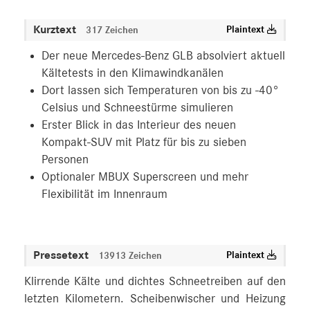
V-Klasse
Kurztext
Plaintext
317 Zeichen
smart
G-Klasse
Der neue Mercedes-Benz GLB absolviert aktuell
Vans
Kältetests in den Klimawindkanälen
Dort lassen sich Temperaturen von bis zu -40°
Marken & Produkte
Celsius und Schneestürme simulieren
MEDIA
Erster Blick in das Interieur des neuen
Kompakt-SUV mit Platz für bis zu sieben
ÜBER UNS
Personen
Optionaler MBUX Superscreen und mehr
ANSPRECHPARTNER
Flexibilität im Innenraum
Pressetext
Plaintext
13913 Zeichen
Klirrende Kälte und dichtes Schneetreiben auf den
letzten Kilometern. Scheibenwischer und Heizung