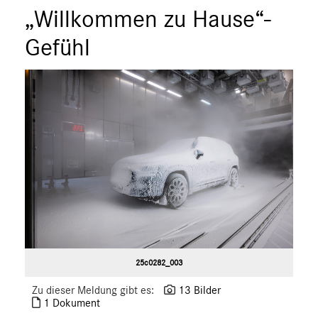
„Willkommen zu Hause“-
A-Klasse
B-Klasse
Gefühl
C-Klasse
E-Klasse
E-Klasse T-Modell
CLA
CLS
G-Klasse
GLA
GLC
S-Klasse
SLC
SL
25c0282_003
GLS
Zu dieser Meldung gibt es:
13 Bilder
GLB
1 Dokument
GLE