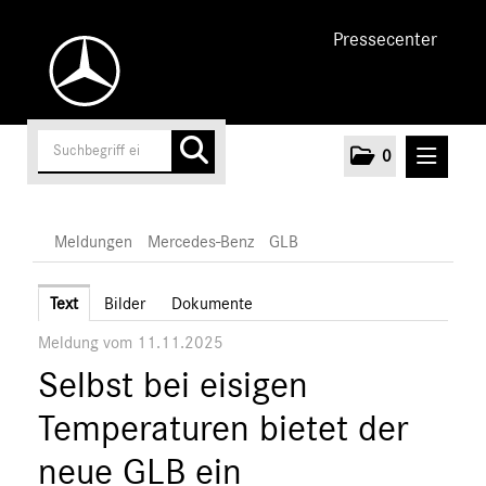
Pressecenter
0
MELDUNGEN
Meldungen
Mercedes-Benz
GLB
Unternehmen
Text
Bilder
Dokumente
Meldung vom 11.11.2025
Cars
Selbst bei eisigen
AMG
EQ
Temperaturen bietet der
Maybach
neue GLB ein
Mercedes-Benz