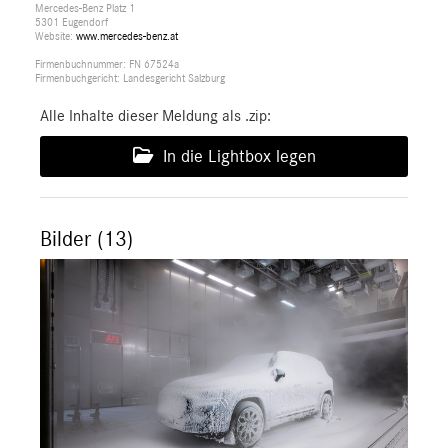
Mercedes-Benz Platz 1
5301 Eugendorf
Website:
www.mercedes-benz.at
Firmenbuchnummer: FN 67524a
Firmenbuchgericht: Landesgericht Salzburg
Alle Inhalte dieser Meldung als .zip:
In die Lightbox legen
Bilder (13)