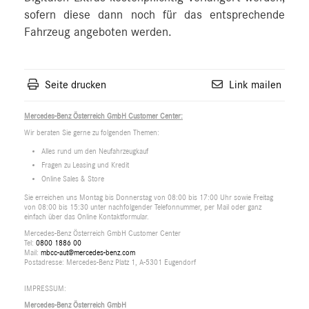
sofern diese dann noch für das entsprechende
Fahrzeug angeboten werden.
Seite drucken
Link mailen
Mercedes-Benz Österreich GmbH Customer Center:
Wir beraten Sie gerne zu folgenden Themen:
Alles rund um den Neufahrzeugkauf
Fragen zu Leasing und Kredit
Online Sales & Store
Sie erreichen uns Montag bis Donnerstag von 08:00 bis 17:00 Uhr sowie Freitag
von 08:00 bis 15:30 unter nachfolgender Telefonnummer, per Mail oder ganz
einfach über das Online Kontaktformular.
Mercedes-Benz Österreich GmbH Customer Center
Tel:
0800 1886 00
Mail:
mbcc-aut@mercedes-benz.com
Postadresse: Mercedes-Benz Platz 1, A-5301 Eugendorf
IMPRESSUM:
Mercedes-Benz Österreich GmbH