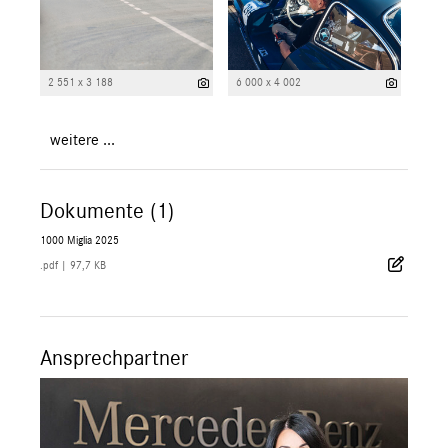
2 551 x 3 188
6 000 x 4 002
weitere ...
Dokumente (1)
1000 Miglia 2025
.pdf
|
97,7 KB
Ansprechpartner