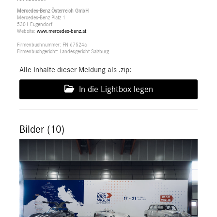
Mercedes-Benz Österreich GmbH
Mercedes-Benz Platz 1
5301 Eugendorf
Website:
www.mercedes-benz.at
Firmenbuchnummer: FN 67524a
Firmenbuchgericht: Landesgericht Salzburg
Alle Inhalte dieser Meldung als .zip:
In die Lightbox legen
Bilder (10)