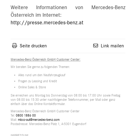
Weitere Informationen von Mercedes-Benz
Österreich im Internet:
http://presse.mercedes-benz.at
Seite drucken
Link mailen
Mercedes-Benz Österreich GmbH Customer Center:
Wir beraten Sie gerne zu folgenden Themen:
Alles rund um den Neufahrzeugkauf
Fragen zu Leasing und Kredit
Online Sales & Store
Sie erreichen uns Montag bis Donnerstag von 08:00 bis 17:00 Uhr sowie Freitag
von 08:00 bis 15:30 unter nachfolgender Telefonnummer, per Mail oder ganz
einfach über das Online Kontaktformular.
Mercedes-Benz Österreich GmbH Customer Center
Tel:
0800 1886 00
Mail:
mbcc-aut@mercedes-benz.com
Postadresse: Mercedes-Benz Platz 1, A-5301 Eugendorf
IMPRESSUM: