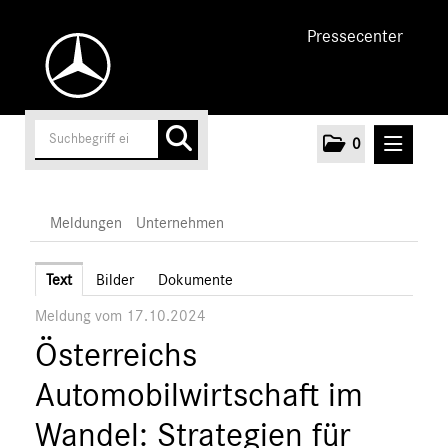
Pressecenter
0
MELDUNGEN
Meldungen
Unternehmen
Unternehmen
Text
Bilder
Dokumente
Meldung vom 17.10.2024
Marken & Produkte
Österreichs
MEDIA
Automobilwirtschaft im
ÜBER UNS
Wandel: Strategien für
ANSPRECHPARTNER