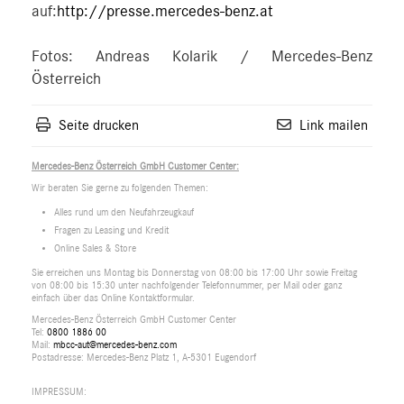
auf:
http://presse.mercedes-benz.at
Fotos: Andreas Kolarik / Mercedes-Benz
Österreich
Seite drucken
Link mailen
Mercedes-Benz Österreich GmbH Customer Center:
Wir beraten Sie gerne zu folgenden Themen:
Alles rund um den Neufahrzeugkauf
Fragen zu Leasing und Kredit
Online Sales & Store
Sie erreichen uns Montag bis Donnerstag von 08:00 bis 17:00 Uhr sowie Freitag
von 08:00 bis 15:30 unter nachfolgender Telefonnummer, per Mail oder ganz
einfach über das Online Kontaktformular.
Mercedes-Benz Österreich GmbH Customer Center
Tel:
0800 1886 00
Mail:
mbcc-aut@mercedes-benz.com
Postadresse: Mercedes-Benz Platz 1, A-5301 Eugendorf
IMPRESSUM: