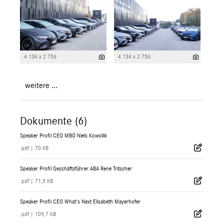
4 134 x 2 756
4 134 x 2 756
weitere ...
Dokumente (6)
Speaker Profil CEO MBÖ Niels Kowollik
.pdf
|
70 KB
Speaker Profil Geschäftsführer ABA René Tritscher
.pdf
|
71,5 KB
Speaker Profil CEO What's Next Elisabeth Mayerhofer
.pdf
|
109,7 KB