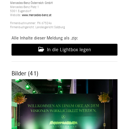
Mercedes-Benz Österreich GmbH
Mercedes-Benz Platz 1
5301 Eugendorf
Website:
www.mercedes-benz.at
Firmenbuchnummer: FN 67524a
Firmenbuchgericht: Landesgericht Salzburg
Alle Inhalte dieser Meldung als .zip:
In die Lightbox legen
Bilder (41)