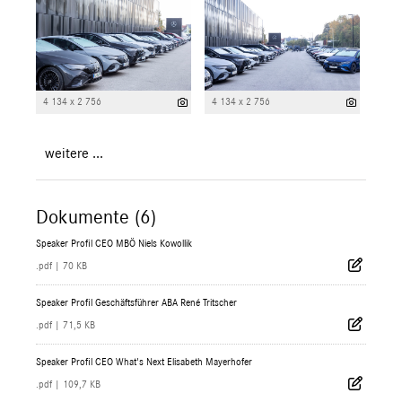
4 134 x 2 756
4 134 x 2 756
weitere ...
Dokumente (6)
Speaker Profil CEO MBÖ Niels Kowollik
.pdf
|
70 KB
Speaker Profil Geschäftsführer ABA René Tritscher
.pdf
|
71,5 KB
Speaker Profil CEO What's Next Elisabeth Mayerhofer
.pdf
|
109,7 KB