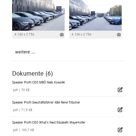
4 134 x 2 756
4 134 x 2 756
weitere ...
Dokumente (6)
Speaker Profil CEO MBÖ Niels Kowollik
.pdf
|
70 KB
Speaker Profil Geschäftsführer ABA René Tritscher
.pdf
|
71,5 KB
Speaker Profil CEO What's Next Elisabeth Mayerhofer
.pdf
|
109,7 KB