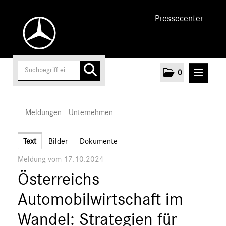
Pressecenter
0
MELDUNGEN
Meldungen
Unternehmen
Unternehmen
Text
Bilder
Dokumente
Meldung vom 17.10.2024
Marken & Produkte
Österreichs
MEDIA
Automobilwirtschaft im
ÜBER UNS
Wandel: Strategien für
ANSPRECHPARTNER