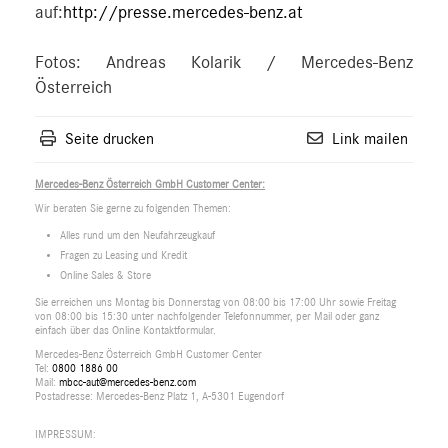
auf:
http://presse.mercedes-benz.at
Fotos: Andreas Kolarik / Mercedes-Benz
Österreich
Seite drucken
Link mailen
Mercedes-Benz Österreich GmbH Customer Center:
Wir beraten Sie gerne zu folgenden Themen:
Alles rund um den Neufahrzeugkauf
Fragen zu Leasing und Kredit
Online Sales & Store
Sie erreichen uns Montag bis Donnerstag von 08:00 bis 17:00 Uhr sowie Freitag
von 08:00 bis 15:30 unter nachfolgender Telefonnummer, per Mail oder ganz
einfach über das Online Kontaktformular.
Mercedes-Benz Österreich GmbH Customer Center
Tel:
0800 1886 00
Mail:
mbcc-aut@mercedes-benz.com
Postadresse: Mercedes-Benz Platz 1, A-5301 Eugendorf
IMPRESSUM: