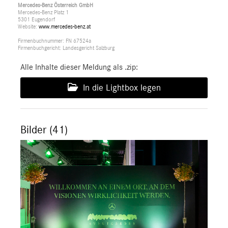
Mercedes-Benz Österreich GmbH
Mercedes-Benz Platz 1
5301 Eugendorf
Website:
www.mercedes-benz.at
Firmenbuchnummer: FN 67524a
Firmenbuchgericht: Landesgericht Salzburg
Alle Inhalte dieser Meldung als .zip:
In die Lightbox legen
Bilder (41)