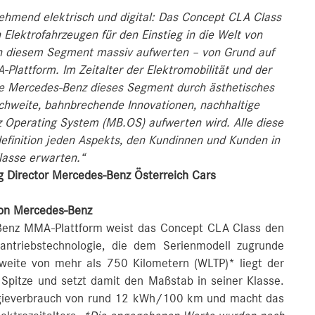
nehmend elektrisch und digital: Das Concept CLA Class
n Elektrofahrzeugen für den Einstieg in die Welt von
n diesem Segment massiv aufwerten – von Grund auf
lattform. Im Zeitalter der Elektromobilität und der
wie Mercedes‑Benz dieses Segment durch ästhetisches
chweite, bahnbrechende Innovationen, nachhaltige
z Operating System (MB.OS) aufwerten wird. Alle diese
efinition jeden Aspekts, den Kundinnen und Kunden in
lasse erwarten.“
g Director Mercedes-Benz Österreich Cars
von Mercedes-Benz
-Benz MMA-Plattform weist das Concept CLA Class den
antriebstechnologie, die dem Serienmodell zugrunde
chweite von mehr als 750 Kilometern (WLTP)* liegt der
 Spitze und setzt damit den Maßstab in seiner Klasse.
rgieverbrauch von rund 12 kWh/100 km und macht das