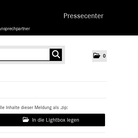
Pressecenter
Ansprechpartner
0
lle Inhalte dieser Meldung als .zip:
In die Lightbox legen