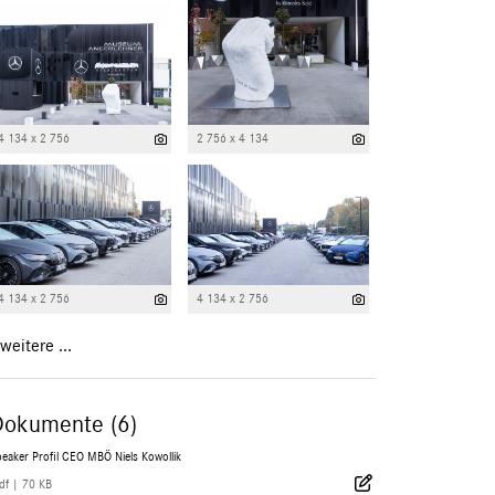
4 134 x 2 756
2 756 x 4 134
4 134 x 2 756
4 134 x 2 756
weitere ...
Dokumente (6)
eaker Profil CEO MBÖ Niels Kowollik
df
|
70 KB