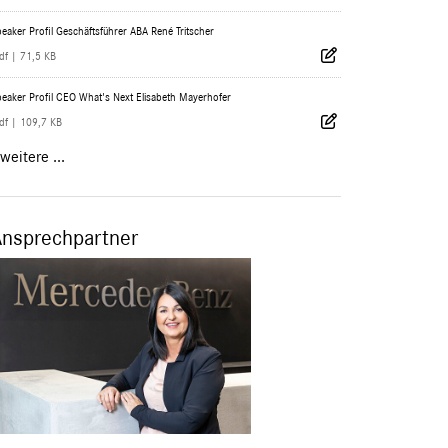
eaker Profil Geschäftsführer ABA René Tritscher
df
|
71,5 KB
eaker Profil CEO What's Next Elisabeth Mayerhofer
df
|
109,7 KB
weitere ...
Ansprechpartner