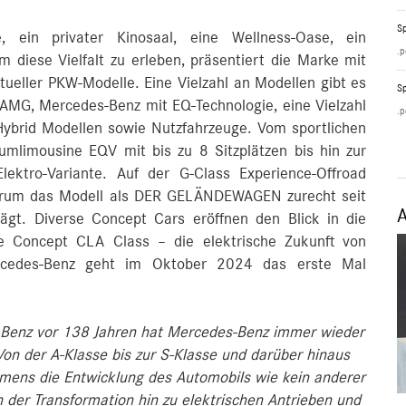
Sp
, ein privater Kinosaal, eine Wellness-Oase, ein
.p
m diese Vielfalt zu erleben, präsentiert die Marke mit
ueller PKW-Modelle. Eine Vielzahl an Modellen gibt es
Sp
-AMG, Mercedes-Benz mit EQ-Technologie, eine Vielzahl
.p
 Hybrid Modellen sowie Nutzfahrzeuge. Vom sportlichen
aumlimousine EQV mit bis zu 8 Sitzplätzen bis hin zur
lektro-Variante. Auf der G-Class Experience-Offroad
arum das Modell als DER GELÄNDEWAGEN zurecht seit
ägt. Diverse Concept Cars eröffnen den Blick in die
ie Concept CLA Class – die elektrische Zukunft von
cedes-Benz geht im Oktober 2024 das erste Mal
l Benz vor 138 Jahren hat Mercedes‑Benz immer wieder
on der A‑Klasse bis zur S‑Klasse und darüber hinaus
mens die Entwicklung des Automobils wie kein anderer
n der Transformation hin zu elektrischen Antrieben und