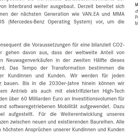
M
n Interbrand weiter ausgebaut. Derzeit bereitet sich
d
rmen der nächsten Generation wie VAN.EA und MMA
P
OS (Mercedes-Benz Operating System) vor, um die
M
nsequent die Voraussetzungen für eine bilanziell CO2-
r gehen davon aus, dass der weltweite Anteil von
ren Neuwagenverkäufen in der zweiten Hälfte dieses
ird. Das Tempo der Transformation bestimmen die
er Kundinnen und Kunden. Wir werden für jeden
bauen. Bis in die 2030er-Jahre hinein können wir
hem Antrieb als auch mit elektrifizierten High-Tech
n über 60 Milliarden Euro an Investitionsvolumen für
 und softwaregetriebenen Mobilität aufgewendet. Dazu
bel aufgestellt. Für die Weiterentwicklung unseres
enzen zwischen neuen und existierenden Baureihen. Alle
n höchsten Ansprüchen unserer Kundinnen und Kunden