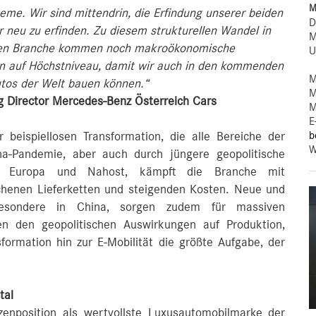
M
me. Wir sind mittendrin, die Erfindung unserer beiden
D
 neu zu erfinden. Zu diesem strukturellen Wandel in
M
en Branche kommen noch makroökonomische
U
en auf Höchstniveau, damit wir auch in den kommenden
M
utos der Welt bauen können.“
M
g Director Mercedes-Benz Österreich Cars
M
E
b
r beispiellosen Transformation, die alle Bereiche der
W
ona-Pandemie, aber auch durch jüngere geopolitische
 in Europa und Nahost, kämpft die Branche mit
chenen Lieferketten und steigenden Kosten. Neue und
besondere in China, sorgen zudem für massiven
en den geopolitischen Auswirkungen auf Produktion,
formation hin zur E-Mobilität die größte Aufgabe, der
tal
enposition als wertvollste Luxusautomobilmarke der