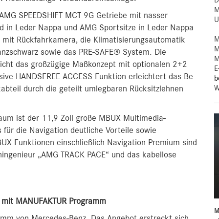
D
M
 AMG SPEEDSHIFT MCT 9G Getriebe mit nasser
U
d in Leder Nappa und AMG Sportsitze in Leder Nappa
M
t mit Rückfahrkamera, die Klimatisierungsautomatik
M
nzschwarz sowie das PRE-SAFE® System. Die
M
icht das großzügige Maßkonzept mit optionalen 2+2
E
usive HANDSFREE ACCESS Funktion erleichtert das Be-
b
W
abteil durch die geteilt umlegbaren Rücksitzlehnen
aum ist der 11,9 Zoll große MBUX Multimedia-
für die Navigation deutliche Vorteile sowie
X Funktionen einschließlich Navigation Premium sind
nningenieur „AMG TRACK PACE“ und das kabellose
ten mit MANUFAKTUR Programm
M
amm von Mercedes-Benz. Das Angebot erstreckt sich