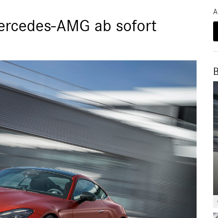
A
ercedes-AMG ab sofort
B