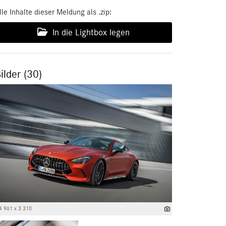
lle Inhalte dieser Meldung als .zip:
In die Lightbox legen
ilder (30)
4 961 x 3 310