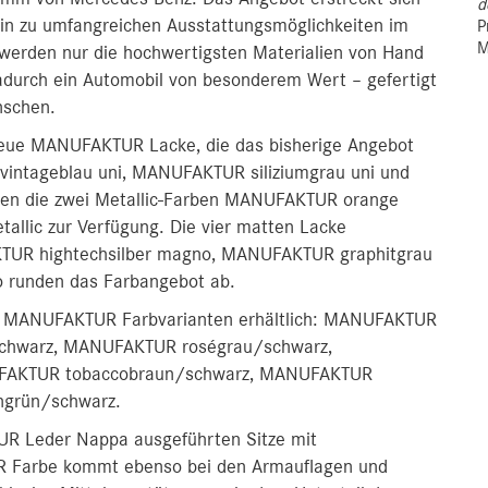
d
hin zu umfangreichen Ausstattungsmöglichkeiten im
P
M
werden nur die hochwertigsten Materialien von Hand
adurch ein Automobil von besonderem Wert – gefertigt
nschen.
eue MANUFAKTUR Lacke, die das bisherige Angebot
vintageblau uni, MANUFAKTUR siliziumgrau uni und
n die zwei Metallic-Farben MANUFAKTUR orange
allic zur Verfügung. Die vier matten Lacke
R hightechsilber magno, MANUFAKTUR graphitgrau
runden das Farbangebot ab.
en MANUFAKTUR Farbvarianten erhältlich: MANUFAKTUR
schwarz, MANUFAKTUR roségrau/schwarz,
FAKTUR tobaccobraun/schwarz, MANUFAKTUR
ngrün/schwarz.
UR Leder Nappa ausgeführten Sitze mit
 Farbe kommt ebenso bei den Armauflagen und