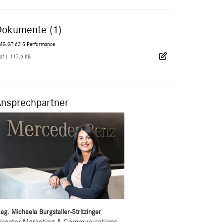
Dokumente (1)
MG GT 63 S Performance
df
|
117,6 KB
Ansprechpartner
ag. Michaela Burgstaller-Stritzinger