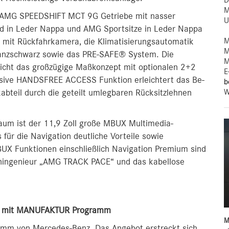
D
M
 AMG SPEEDSHIFT MCT 9G Getriebe mit nasser
U
d in Leder Nappa und AMG Sportsitze in Leder Nappa
M
t mit Rückfahrkamera, die Klimatisierungsautomatik
M
nzschwarz sowie das PRE-SAFE® System. Die
M
icht das großzügige Maßkonzept mit optionalen 2+2
E
usive HANDSFREE ACCESS Funktion erleichtert das Be-
b
W
abteil durch die geteilt umlegbaren Rücksitzlehnen
aum ist der 11,9 Zoll große MBUX Multimedia-
für die Navigation deutliche Vorteile sowie
X Funktionen einschließlich Navigation Premium sind
nningenieur „AMG TRACK PACE“ und das kabellose
ten mit MANUFAKTUR Programm
M
amm von Mercedes-Benz. Das Angebot erstreckt sich