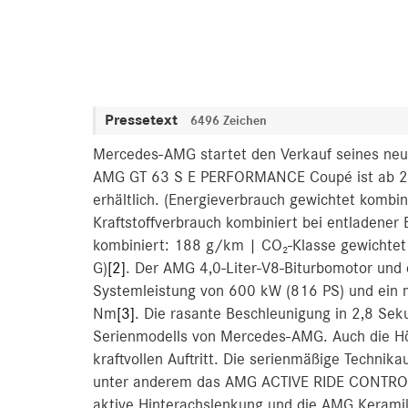
Pressetext
6496 Zeichen
Mercedes-AMG startet den Verkauf seines neu
AMG GT 63 S E PERFORMANCE Coupé ist ab 245
erhältlich. (Energieverbrauch gewichtet komb
Kraftstoffverbrauch kombiniert bei entladener
kombiniert: 188 g/km | CO₂-Klasse gewichtet k
G)
[2]
. Der AMG 4,0-Liter-V8-Biturbomotor und
Systemleistung von 600 kW (816 PS) und ein
Nm
[3]
. Die rasante Beschleunigung in 2,8 Sek
Serienmodells von Mercedes-AMG. Auch die Hö
kraftvollen Auftritt. Die serienmäßige Technik
unter anderem das AMG ACTIVE RIDE CONTROL F
aktive Hinterachslenkung und die AMG Kerami