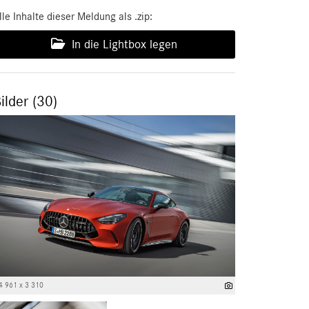
lle Inhalte dieser Meldung als .zip:
In die Lightbox legen
ilder (30)
4 961 x 3 310