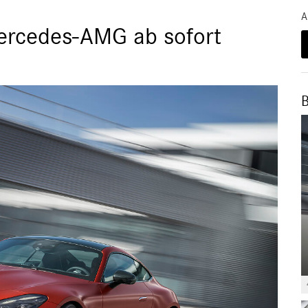
A
ercedes-AMG ab sofort
B