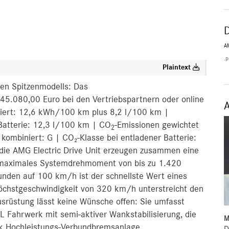
A
.p
Plaintext
en Spitzenmodells: Das
.080,00 Euro bei den Vertriebspartnern oder online
iniert: 12,6 kWh/100 km plus 8,2 l/100 km |
 Batterie: 12,3 l/100 km | CO
-Emissionen gewichtet
2
ombiniert: G | CO₂-Klasse bei entladener Batterie:
 die AMG Electric Drive Unit erzeugen zusammen eine
 maximales Systemdrehmoment von bis zu 1.420
unden auf 100 km/h ist der schnellste Wert eines
chstgeschwindigkeit von 320 km/h unterstreicht den
ausrüstung lässt keine Wünsche offen: Sie umfasst
ahrwerk mit semi-aktiver Wankstabilisierung, die
M
k Hochleistungs‑Verbundbremsanlage.