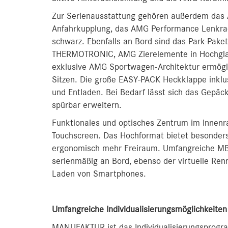
Zur Serienausstattung gehören außerdem das
Anfahrkupplung, das AMG Performance Lenkra
schwarz. Ebenfalls an Bord sind das Park-Pake
THERMOTRONIC, AMG Zierelemente in Hochgla
exklusive AMG Sportwagen-Architektur ermögl
Sitzen. Die große EASY-PACK Heckklappe inkl
und Entladen. Bei Bedarf lässt sich das Gepäck
spürbar erweitern.
Funktionales und optisches Zentrum im Innenr
Touchscreen. Das Hochformat bietet besonders 
ergonomisch mehr Freiraum. Umfangreiche MBU
serienmäßig an Bord, ebenso der virtuelle Re
Laden von Smartphones.
Umfangreiche Individualisierungsmöglichkei
MANUFAKTUR ist das Individualisierungsprogr