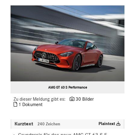
S-Klasse
SL
SLC
GLC
GLE
GT R
GT C
GT 4-Türer Coupé
CLA
EQ
AMG GT 63 S Performance
Maybach
Mercedes-Benz
Zu dieser Meldung gibt es:
30 Bilder
1 Dokument
smart
G-Klasse
Kurztext
Plaintext
Vans
240 Zeichen
Marken & Produkte