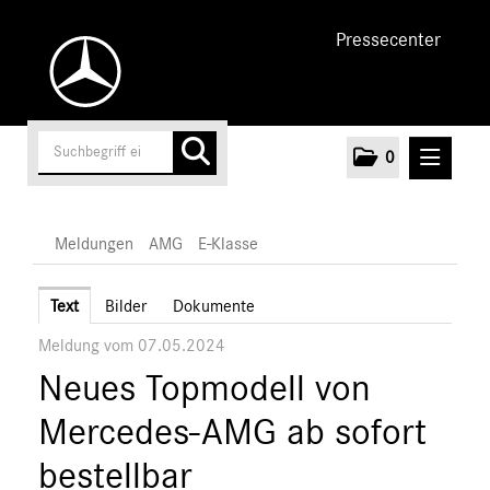
Pressecenter
0
MELDUNGEN
Meldungen
AMG
E-Klasse
Unternehmen
Text
Bilder
Dokumente
Meldung vom 07.05.2024
Cars
Neues Topmodell von
AMG
A-Klasse
Mercedes-AMG ab sofort
C-Klasse
bestellbar
E-Klasse