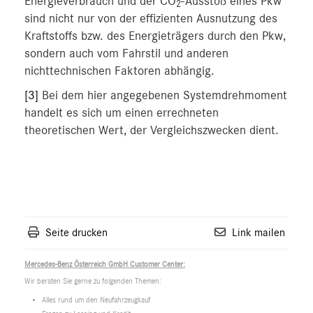
Energieverbrauch und der CO
-Ausstoß eines Pkw
2
sind nicht nur von der effizienten Ausnutzung des
Kraftstoffs bzw. des Energieträgers durch den Pkw,
sondern auch vom Fahrstil und anderen
nichttechnischen Faktoren abhängig.
[3]
Bei dem hier angegebenen Systemdrehmoment
handelt es sich um einen errechneten
theoretischen Wert, der Vergleichszwecken dient.
Seite drucken
Link mailen
Mercedes-Benz Österreich GmbH Customer Center:
Wir beraten Sie gerne zu folgenden Themen:
Alles rund um den Neufahrzeugkauf