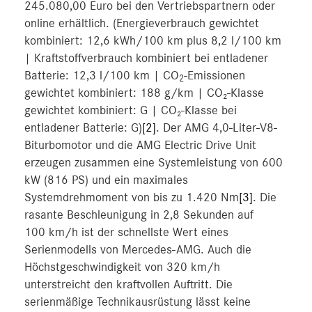
245.080,00 Euro bei den Vertriebspartnern oder
online erhältlich. (Energieverbrauch gewichtet
kombiniert: 12,6 kWh/100 km plus 8,2 l/100 km
| Kraftstoffverbrauch kombiniert bei entladener
Batterie: 12,3 l/100 km | CO
-Emissionen
2
gewichtet kombiniert: 188 g/km | CO₂-Klasse
gewichtet kombiniert: G | CO₂-Klasse bei
entladener Batterie: G)
[2]
. Der AMG 4,0-Liter-V8-
Biturbomotor und die AMG Electric Drive Unit
erzeugen zusammen eine Systemleistung von 600
kW (816 PS) und ein maximales
Systemdrehmoment von bis zu 1.420 Nm
[3]
. Die
rasante Beschleunigung in 2,8 Sekunden auf
100 km/h ist der schnellste Wert eines
Serienmodells von Mercedes-AMG. Auch die
Höchstgeschwindigkeit von 320 km/h
unterstreicht den kraftvollen Auftritt. Die
serienmäßige Technikausrüstung lässt keine