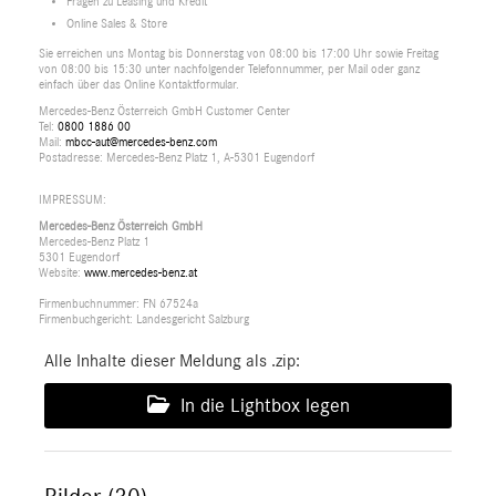
Fragen zu Leasing und Kredit
Online Sales & Store
Sie erreichen uns Montag bis Donnerstag von 08:00 bis 17:00 Uhr sowie Freitag
von 08:00 bis 15:30 unter nachfolgender Telefonnummer, per Mail oder ganz
einfach über das Online Kontaktformular.
Mercedes-Benz Österreich GmbH Customer Center
Tel:
0800 1886 00
Mail:
mbcc-aut@mercedes-benz.com
Postadresse: Mercedes-Benz Platz 1, A-5301 Eugendorf
IMPRESSUM:
Mercedes-Benz Österreich GmbH
Mercedes-Benz Platz 1
5301 Eugendorf
Website:
www.mercedes-benz.at
Firmenbuchnummer: FN 67524a
Firmenbuchgericht: Landesgericht Salzburg
Alle Inhalte dieser Meldung als .zip:
In die Lightbox legen