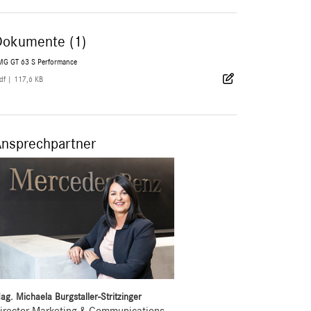
Dokumente (1)
MG GT 63 S Performance
df
|
117,6 KB
Ansprechpartner
ag. Michaela Burgstaller-Stritzinger