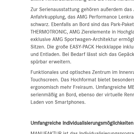
Zur Serienausstattung gehören außerdem das
Anfahrkupplung, das AMG Performance Lenkra
schwarz. Ebenfalls an Bord sind das Park-Pake
THERMOTRONIC, AMG Zierelemente in Hochgla
exklusive AMG Sportwagen-Architektur ermögl
Sitzen. Die große EASY-PACK Heckklappe inkl
und Entladen. Bei Bedarf lässt sich das Gepäck
spürbar erweitern.
Funktionales und optisches Zentrum im Innenr
Touchscreen. Das Hochformat bietet besonders 
ergonomisch mehr Freiraum. Umfangreiche MBU
serienmäßig an Bord, ebenso der virtuelle Re
Laden von Smartphones.
Umfangreiche Individualisierungsmöglichkei
MANUFAKTUR ist das Individualisierungsprogr