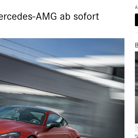
A
ercedes-AMG ab sofort
B