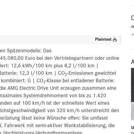
A
.p
Plaintext
en Spitzenmodells: Das
.080,00 Euro bei den Vertriebspartnern oder online
iniert: 12,6 kWh/100 km plus 8,2 l/100 km |
 Batterie: 12,3 l/100 km | CO
-Emissionen gewichtet
2
ombiniert: G | CO₂-Klasse bei entladener Batterie:
 die AMG Electric Drive Unit erzeugen zusammen eine
 maximales Systemdrehmoment von bis zu 1.420
unden auf 100 km/h ist der schnellste Wert eines
chstgeschwindigkeit von 320 km/h unterstreicht den
ausrüstung lässt keine Wünsche offen: Sie umfasst
ahrwerk mit semi-aktiver Wankstabilisierung, die
M
k Hochleistungs‑Verbundbremsanlage.