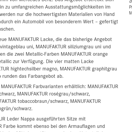
d
hin zu umfangreichen Ausstattungsmöglichkeiten im
P
M
werden nur die hochwertigsten Materialien von Hand
adurch ein Automobil von besonderem Wert – gefertigt
nschen.
eue MANUFAKTUR Lacke, die das bisherige Angebot
vintageblau uni, MANUFAKTUR siliziumgrau uni und
n die zwei Metallic-Farben MANUFAKTUR orange
allic zur Verfügung. Die vier matten Lacke
R hightechsilber magno, MANUFAKTUR graphitgrau
runden das Farbangebot ab.
en MANUFAKTUR Farbvarianten erhältlich: MANUFAKTUR
schwarz, MANUFAKTUR roségrau/schwarz,
FAKTUR tobaccobraun/schwarz, MANUFAKTUR
ngrün/schwarz.
UR Leder Nappa ausgeführten Sitze mit
 Farbe kommt ebenso bei den Armauflagen und