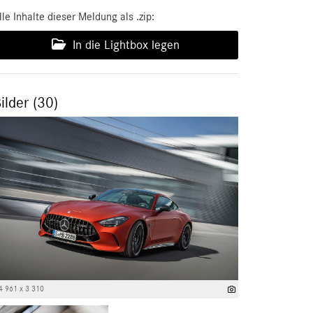
lle Inhalte dieser Meldung als .zip:
In die Lightbox legen
ilder (30)
4 961 x 3 310