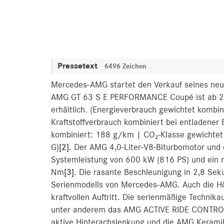
Pressetext
6496 Zeichen
Mercedes-AMG startet den Verkauf seines neu
AMG GT 63 S E PERFORMANCE Coupé ist ab 245
erhältlich. (Energieverbrauch gewichtet komb
Kraftstoffverbrauch kombiniert bei entladener
kombiniert: 188 g/km | CO₂-Klasse gewichtet k
G)
[2]
. Der AMG 4,0-Liter-V8-Biturbomotor und
Systemleistung von 600 kW (816 PS) und ein
Nm
[3]
. Die rasante Beschleunigung in 2,8 Sek
Serienmodells von Mercedes-AMG. Auch die Hö
kraftvollen Auftritt. Die serienmäßige Technik
unter anderem das AMG ACTIVE RIDE CONTROL F
aktive Hinterachslenkung und die AMG Kerami