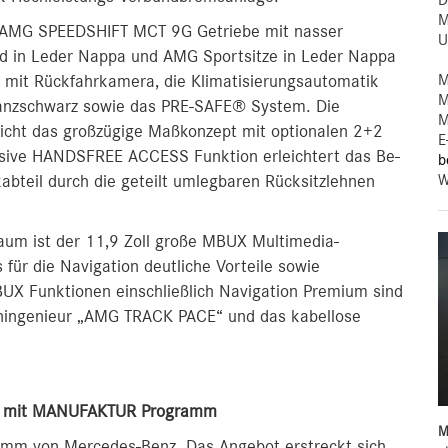
D
M
 AMG SPEEDSHIFT MCT 9G Getriebe mit nasser
U
d in Leder Nappa und AMG Sportsitze in Leder Nappa
M
t mit Rückfahrkamera, die Klimatisierungsautomatik
M
nzschwarz sowie das PRE-SAFE® System. Die
M
icht das großzügige Maßkonzept mit optionalen 2+2
E
usive HANDSFREE ACCESS Funktion erleichtert das Be-
b
W
abteil durch die geteilt umlegbaren Rücksitzlehnen
aum ist der 11,9 Zoll große MBUX Multimedia-
für die Navigation deutliche Vorteile sowie
X Funktionen einschließlich Navigation Premium sind
nningenieur „AMG TRACK PACE“ und das kabellose
ten mit MANUFAKTUR Programm
M
amm von Mercedes-Benz. Das Angebot erstreckt sich