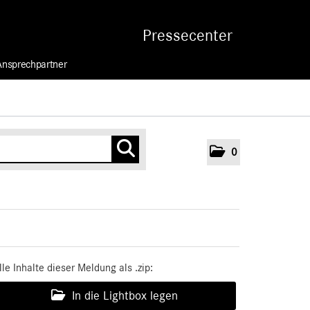
Pressecenter
Ansprechpartner
0
lle Inhalte dieser Meldung als .zip:
In die Lightbox legen