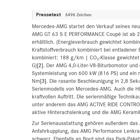
Pressetext
6496 Zeichen
Mercedes-AMG startet den Verkauf seines neu
AMG GT 63 S E PERFORMANCE Coupé ist ab 245
erhältlich. (Energieverbrauch gewichtet komb
Kraftstoffverbrauch kombiniert bei entladener
kombiniert: 188 g/km | CO₂-Klasse gewichtet k
G)
[2]
. Der AMG 4,0-Liter-V8-Biturbomotor und
Systemleistung von 600 kW (816 PS) und ein
Nm
[3]
. Die rasante Beschleunigung in 2,8 Sek
Serienmodells von Mercedes-AMG. Auch die Hö
kraftvollen Auftritt. Die serienmäßige Technik
unter anderem das AMG ACTIVE RIDE CONTROL F
aktive Hinterachslenkung und die AMG Kerami
Zur Serienausstattung gehören außerdem das
Anfahrkupplung, das AMG Performance Lenkra
schwarz. Ebenfalls an Bord sind das Park-Pake