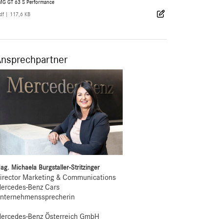
MG GT 63 S Performance
df
|
117,6 KB
Ansprechpartner
ag. Michaela Burgstaller-Stritzinger
irector Marketing & Communications
ercedes-Benz Cars
nternehmenssprecherin
ercedes-Benz Österreich GmbH