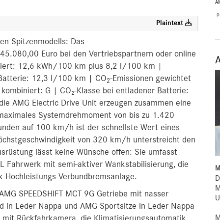
A
.p
Plaintext
en Spitzenmodells: Das
.080,00 Euro bei den Vertriebspartnern oder online
iniert: 12,6 kWh/100 km plus 8,2 l/100 km |
 Batterie: 12,3 l/100 km | CO
-Emissionen gewichtet
2
ombiniert: G | CO₂-Klasse bei entladener Batterie:
 die AMG Electric Drive Unit erzeugen zusammen eine
 maximales Systemdrehmoment von bis zu 1.420
unden auf 100 km/h ist der schnellste Wert eines
chstgeschwindigkeit von 320 km/h unterstreicht den
ausrüstung lässt keine Wünsche offen: Sie umfasst
ahrwerk mit semi-aktiver Wankstabilisierung, die
M
k Hochleistungs‑Verbundbremsanlage.
D
M
 AMG SPEEDSHIFT MCT 9G Getriebe mit nasser
U
d in Leder Nappa und AMG Sportsitze in Leder Nappa
M
t mit Rückfahrkamera, die Klimatisierungsautomatik