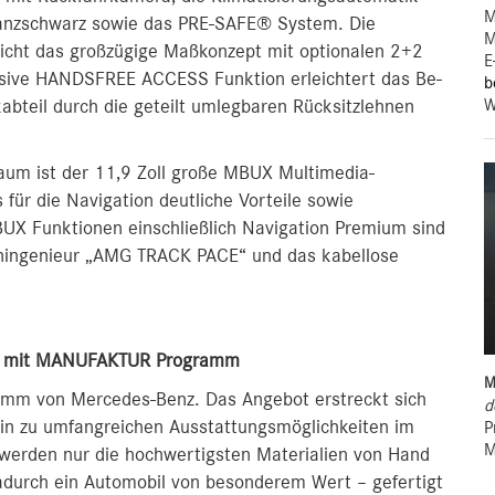
M
nzschwarz sowie das PRE-SAFE® System. Die
M
icht das großzügige Maßkonzept mit optionalen 2+2
E
usive HANDSFREE ACCESS Funktion erleichtert das Be-
b
W
abteil durch die geteilt umlegbaren Rücksitzlehnen
aum ist der 11,9 Zoll große MBUX Multimedia-
für die Navigation deutliche Vorteile sowie
X Funktionen einschließlich Navigation Premium sind
nningenieur „AMG TRACK PACE“ und das kabellose
ten mit MANUFAKTUR Programm
M
amm von Mercedes-Benz. Das Angebot erstreckt sich
d
hin zu umfangreichen Ausstattungsmöglichkeiten im
P
M
werden nur die hochwertigsten Materialien von Hand
adurch ein Automobil von besonderem Wert – gefertigt