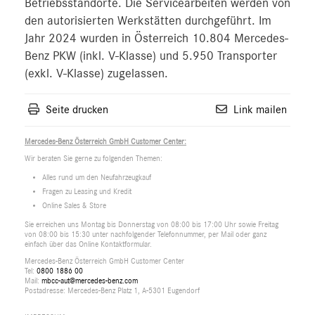
Betriebsstandorte. Die Servicearbeiten werden von
den autorisierten Werkstätten durchgeführt. Im
Jahr 2024 wurden in Österreich 10.804 Mercedes-
Benz PKW (inkl. V-Klasse) und 5.950 Transporter
(exkl. V-Klasse) zugelassen.
Seite drucken
Link mailen
Mercedes-Benz Österreich GmbH Customer Center:
Wir beraten Sie gerne zu folgenden Themen:
Alles rund um den Neufahrzeugkauf
Fragen zu Leasing und Kredit
Online Sales & Store
Sie erreichen uns Montag bis Donnerstag von 08:00 bis 17:00 Uhr sowie Freitag
von 08:00 bis 15:30 unter nachfolgender Telefonnummer, per Mail oder ganz
einfach über das Online Kontaktformular.
Mercedes-Benz Österreich GmbH Customer Center
Tel:
0800 1886 00
Mail:
mbcc-aut@mercedes-benz.com
Postadresse: Mercedes-Benz Platz 1, A-5301 Eugendorf