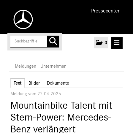
Pressecenter
0
MELDUNGEN
Meldungen
Unternehmen
Unternehmen
Text
Bilder
Dokumente
Meldung vom 22.04.2025
Marken & Produkte
Mountainbike-Talent mit
MEDIA
Stern-Power: Mercedes-
ÜBER UNS
Benz verlängert
ANSPRECHPARTNER