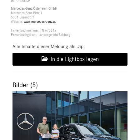
IMPRESSUM:
Mercedes-Benz Österreich GmbH
Mercedes-Benz Platz 1
5301 Eugendorf
Website:
www.mercedes-benz.at
Firmenbuchnummer: FN 67524a
Firmenbuchgericht: Landesgericht Salzburg
Alle Inhalte dieser Meldung als .zip:
In die Lightbox legen
Bilder (5)