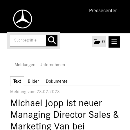
Pressecenter
0
MELDUNGEN
Meldungen
Unternehmen
Unternehmen
Text
Bilder
Dokumente
Meldung vom 23.02.2023
Marken & Produkte
Michael Jopp ist neuer
MEDIA
Managing Director Sales &
ÜBER UNS
Marketing Van bei
ANSPRECHPARTNER