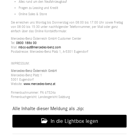
Alles rund um den Neufahrzeugkauf
Fragen zu Leasing und Kredit
Online Sales & Store
Sie erreichen uns Montag bis Donnerstag von 08:00 bis 17:00 Uhr sowie Freitag
von 08:00 bis 15:30 unter nachfolgender Telefonnummer, per Mail oder ganz
einfach über das Online Kontaktformular.
Mercedes-Benz Österreich GmbH Customer Center
Tel:
0800 1886 00
Mail:
mbcc-aut@mercedes-benz.com
Postadresse: Mercedes-Benz Platz 1, A-5301 Eugendorf
IMPRESSUM:
Mercedes-Benz Österreich GmbH
Mercedes-Benz Platz 1
5301 Eugendorf
Website:
www.mercedes-benz.at
Firmenbuchnummer: FN 67524a
Firmenbuchgericht: Landesgericht Salzburg
Alle Inhalte dieser Meldung als .zip:
In die Lightbox legen